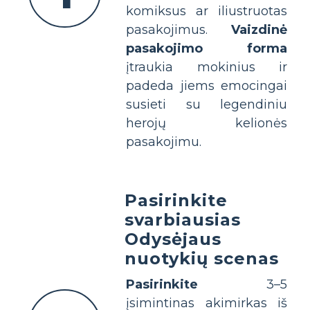
komiksus ar iliustruotas
pasakojimus.
Vaizdinė
pasakojimo forma
įtraukia mokinius ir
padeda jiems emocingai
susieti su legendiniu
herojų kelionės
pasakojimu.
Pasirinkite
svarbiausias
Odysėjaus
nuotykių scenas
Pasirinkite
3–5
įsimintinas akimirkas iš