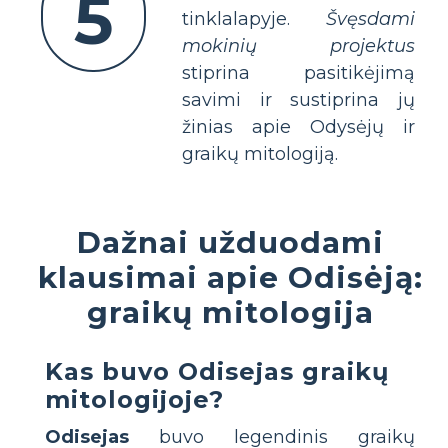
5
tinklalapyje.
Švęsdami
mokinių projektus
stiprina pasitikėjimą
savimi ir sustiprina jų
žinias apie Odysėjų ir
graikų mitologiją.
Dažnai užduodami
klausimai apie Odisėją:
graikų mitologija
Kas buvo Odisejas graikų
mitologijoje?
Odisejas
buvo legendinis graikų