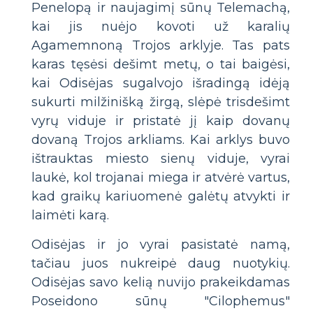
Penelopą ir naujagimį sūnų Telemachą,
kai jis nuėjo kovoti už karalių
Agamemnoną Trojos arklyje. Tas pats
karas tęsėsi dešimt metų, o tai baigėsi,
kai Odisėjas sugalvojo išradingą idėją
sukurti milžinišką žirgą, slėpė trisdešimt
vyrų viduje ir pristatė jį kaip dovanų
dovaną Trojos arkliams. Kai arklys buvo
ištrauktas miesto sienų viduje, vyrai
laukė, kol trojanai miega ir atvėrė vartus,
kad graikų kariuomenė galėtų atvykti ir
laimėti karą.
Odisėjas ir jo vyrai pasistatė namą,
tačiau juos nukreipė daug nuotykių.
Odisėjas savo kelią nuvijo prakeikdamas
Poseidono sūnų "Cilophemus"