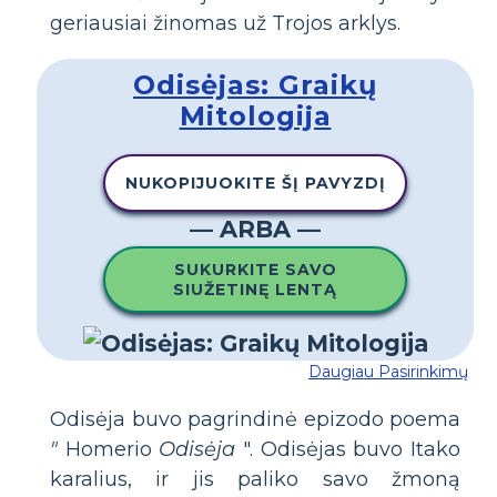
geriausiai žinomas už Trojos arklys.
Odisėjas: Graikų
Mitologija
NUKOPIJUOKITE ŠĮ PAVYZDĮ
— ARBA —
SUKURKITE SAVO
SIUŽETINĘ LENTĄ
Daugiau Pasirinkimų
Odisėja buvo pagrindinė epizodo poema
"
Homerio
Odisėja
". Odisėjas buvo Itako
karalius, ir jis paliko savo žmoną