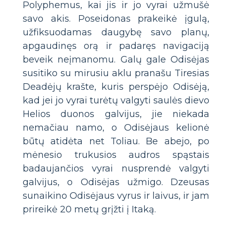
Polyphemus, kai jis ir jo vyrai užmušė
savo akis. Poseidonas prakeikė įgulą,
užfiksuodamas daugybę savo planų,
apgaudinęs orą ir padaręs navigaciją
beveik neįmanomu. Galų gale Odisėjas
susitiko su mirusiu aklu pranašu Tiresias
Deadėjų krašte, kuris perspėjo Odisėją,
kad jei jo vyrai turėtų valgyti saulės dievo
Helios duonos galvijus, jie niekada
nemačiau namo, o Odisėjaus kelionė
būtų atidėta net Toliau. Be abejo, po
mėnesio trukusios audros spąstais
badaujančios vyrai nusprendė valgyti
galvijus, o Odisėjas užmigo. Dzeusas
sunaikino Odisėjaus vyrus ir laivus, ir jam
prireikė 20 metų grįžti į Itaką.