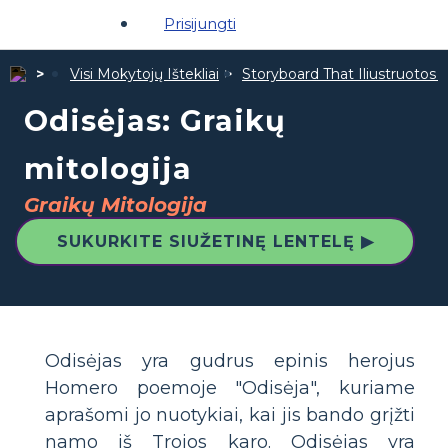
Prisijungti
Visi Mokytojų Ištekliai
Storyboard That Iliustruotos Ž
Odisėjas: Graikų
mitologija
Graikų Mitologija
SUKURKITE SIUŽETINĘ LENTELĘ ▶
Odisėjas yra gudrus epinis herojus
Homero poemoje "Odisėja", kuriame
aprašomi jo nuotykiai, kai jis bando grįžti
namo iš Trojos karo. Odisėjas yra