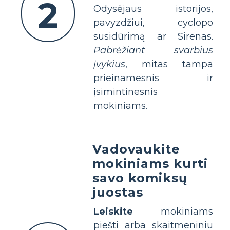
2
Odysėjaus istorijos,
pavyzdžiui, cyclopo
susidūrimą ar Sirenas.
Pabrėžiant svarbius
įvykius
, mitas tampa
prieinamesnis ir
įsimintinesnis
mokiniams.
Vadovaukite
mokiniams kurti
savo komiksų
juostas
Leiskite
mokiniams
piešti arba skaitmeniniu