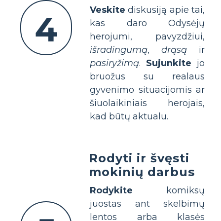
Veskite
diskusiją apie tai,
4
kas daro Odysėjų
herojumi, pavyzdžiui,
išradingumą
,
drąsą
ir
pasiryžimą
.
Sujunkite
jo
bruožus su realaus
gyvenimo situacijomis ar
šiuolaikiniais herojais,
kad būtų aktualu.
Rodyti ir švęsti
mokinių darbus
Rodykite
komiksų
juostas ant skelbimų
lentos arba klasės