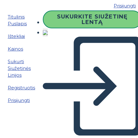
Prisijungti
SUKURKITE SIUŽETINĘ
Titulinis
LENTĄ
Puslapis
Ištekliai
Kainos
Sukurti
Siužetinės
Linijos
Registruotis
Prisijungti