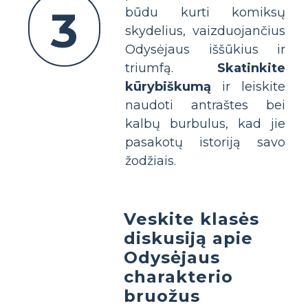
3
būdu kurti komiksų
skydelius, vaizduojančius
Odysėjaus iššūkius ir
triumfą.
Skatinkite
kūrybiškumą
ir leiskite
naudoti antraštes bei
kalbų burbulus, kad jie
pasakotų istoriją savo
žodžiais.
Veskite klasės
diskusiją apie
Odysėjaus
charakterio
bruožus