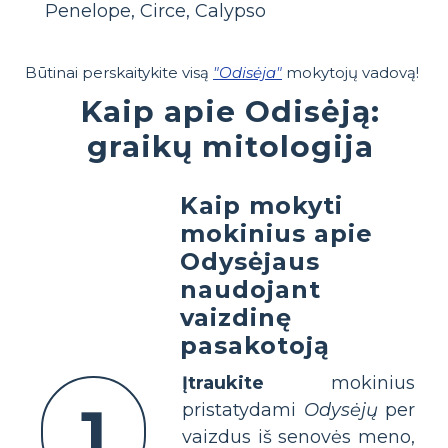
Penelope, Circe, Calypso
Būtinai perskaitykite visą
"Odisėja"
mokytojų vadovą!
Kaip apie Odisėją:
graikų mitologija
Kaip mokyti
mokinius apie
Odysėjaus
naudojant
vaizdinę
pasakotoją
Įtraukite
mokinius
1
pristatydami
Odysėjų
per
vaizdus iš senovės meno,