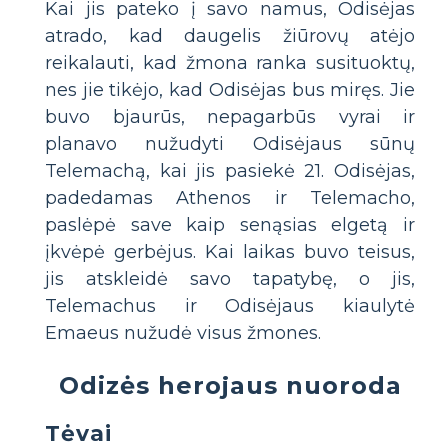
Kai jis pateko į savo namus, Odisėjas
atrado, kad daugelis žiūrovų atėjo
reikalauti, kad žmona ranka susituoktų,
nes jie tikėjo, kad Odisėjas bus miręs. Jie
buvo bjaurūs, nepagarbūs vyrai ir
planavo nužudyti Odisėjaus sūnų
Telemachą, kai jis pasiekė 21. Odisėjas,
padedamas Athenos ir Telemacho,
paslėpė save kaip senąsias elgetą ir
įkvėpė gerbėjus. Kai laikas buvo teisus,
jis atskleidė savo tapatybę, o jis,
Telemachus ir Odisėjaus kiaulytė
Emaeus nužudė visus žmones.
Odizės herojaus nuoroda
Tėvai