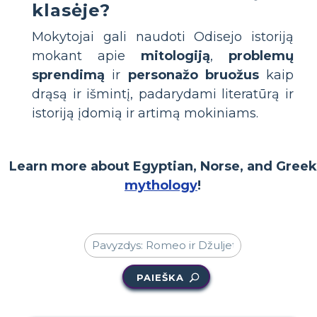
klasėje?
Mokytojai gali naudoti Odisejo istoriją
mokant apie
mitologiją
,
problemų
sprendimą
ir
personažo bruožus
kaip
drąsą ir išmintį, padarydami literatūrą ir
istoriją įdomią ir artimą mokiniams.
Learn more about Egyptian, Norse, and Greek
mythology
!
PAIEŠKA