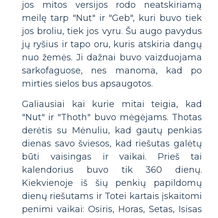
jos mitos versijos rodo neatskiriamą
meilę tarp "Nut" ir "Geb", kuri buvo tiek
jos broliu, tiek jos vyru. Šu augo pavydus
jų ryšius ir tapo oru, kuris atskiria dangų
nuo žemės. Ji dažnai buvo vaizduojama
sarkofaguose, nes manoma, kad po
mirties sielos bus apsaugotos.
Galiausiai kai kurie mitai teigia, kad
"Nut" ir "Thoth" buvo mėgėjams. Thotas
derėtis su Mėnuliu, kad gautų penkias
dienas savo šviesos, kad riešutas galėtų
būti vaisingas ir vaikai. Prieš tai
kalendorius buvo tik 360 dienų.
Kiekvienoje iš šių penkių papildomų
dienų riešutams ir Totei kartais įskaitomi
penimi vaikai: Osiris, Horas, Setas, Isisas