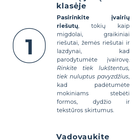
klasėje
Pasirinkite įvairių
riešutų
, tokių kaip
migdolai, graikiniai
1
riešutai, žemės riešutai ir
lazdynai, kad
parodytumėte įvairovę.
Rinkite tiek lukštentus,
tiek nuluptus pavyzdžius
,
kad padėtumėte
mokiniams stebėti
formos, dydžio ir
tekstūros skirtumus.
Vadovaukite