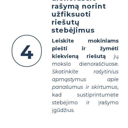
rašymą norint
užfiksuoti
riešutų
stebėjimus
Leiskite mokiniams
4
piešti ir žymėti
kiekvieną riešutą
jų
mokslo dienoraščiuose.
Skatinkite rašytinius
apmąstymus apie
panašumus ir skirtumus
,
kad sustiprintumėte
stebėjimo ir įrašymo
įgūdžius.