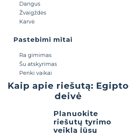
Dangus
Žvaigždės
Karvė
Pastebimi mitai
Ra gimimas
Šu atskyrimas
Penki vaikai
Kaip apie riešutą: Egipto
deivė
Planuokite
riešutų tyrimo
veiklą jūsų