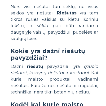
Nors visi riešutai turi sėklų, ne visos
sėklos yra riešutai.
Riešutas
yra tam
tikros rūšies vaisius su kietu išoriniu
lukštu, o
sėkla
gali būti randama
daugelyje vaisių, pavyzdžiui, pupelėse ar
saulgrąžose.
Kokie yra dažni riešutų
pavyzdžiai?
Dažni
riešutų
pavyzdžiai yra
ąžuolo
riešutai
,
lazdynų riešutai
ir
kastanai
. Kai
kurie maisto produktai, vadinami
riešutais, kaip žemės riešutai ir migdolai,
techniškai nėra tikri botaninių riešutų.
Kodėl kai kurie maisto