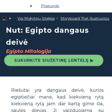
Prisijungti
Visi Mokytojų Ištekliai
Storyboard That Iliustruotos Ž
Nut: Egipto dangaus
deivė
Egipto Mitologija
SUKURKITE SIUŽETINĘ LENTELĘ ▶
Riešutai yra dangaus deivė, kurios
egiptiečiai manė, kad kiekvieną rytą
kiekvieną rytą jam dar kartą gimė Ra,
saulės dievas. Ji vaizduojama su