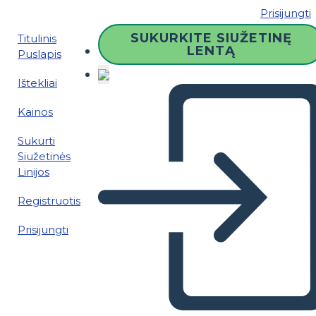
Prisijungti
SUKURKITE SIUŽETINĘ
Titulinis
LENTĄ
Puslapis
Ištekliai
Kainos
Sukurti
Siužetinės
Linijos
Registruotis
Prisijungti