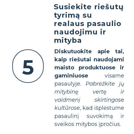
Susiekite riešutų
tyrimą su
realaus pasaulio
naudojimu ir
mityba
Diskutuokite apie tai,
5
kaip riešutai naudojami
maisto produktuose ir
gaminiuose
visame
pasaulyje.
Pabrėžkite jų
mitybinę vertę ir
vaidmenį skirtingose
kultūrose
, kad išplėstume
pasaulinį suvokimą ir
sveikos mitybos įpročius.