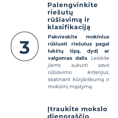
Palengvinkite
riešutų
rūšiavimą ir
klasifikaciją
Pakvieskite mokinius
3
rūšiuoti riešutus pagal
lukštų tipą, dydį ar
valgomas dalis
.
Leiskite
jiems sukurti savo
rūšiavimo kriterijus
,
skatinant kūrybiškumą ir
mokslinį mąstymą.
Įtraukite mokslo
dienoraščio