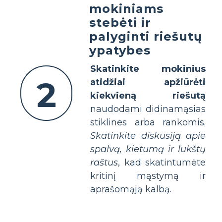
mokiniams
stebėti ir
palyginti riešutų
ypatybes
Skatinkite mokinius
2
atidžiai apžiūrėti
kiekvieną riešutą
naudodami didinamąsias
stiklines arba rankomis.
Skatinkite diskusiją apie
spalvą, kietumą ir lukštų
raštus
, kad skatintumėte
kritinį mąstymą ir
aprašomąją kalbą.