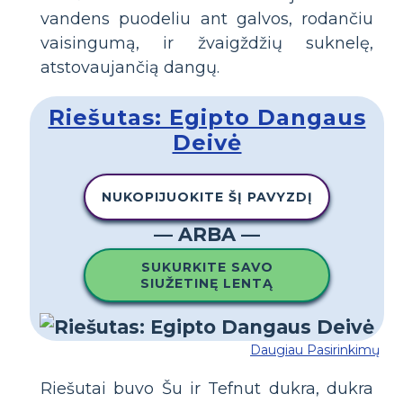
vandens puodeliu ant galvos, rodančiu
vaisingumą, ir žvaigždžių suknelę,
atstovaujančią dangų.
Riešutas: Egipto Dangaus
Deivė
NUKOPIJUOKITE ŠĮ PAVYZDĮ
— ARBA —
SUKURKITE SAVO
SIUŽETINĘ LENTĄ
Daugiau Pasirinkimų
Riešutai buvo Šu ir Tefnut dukra, dukra