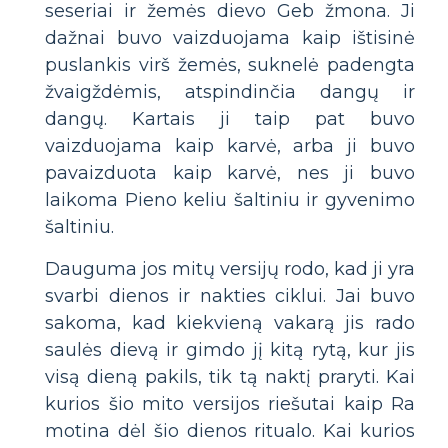
seseriai ir žemės dievo Geb žmona. Ji
dažnai buvo vaizduojama kaip ištisinė
puslankis virš žemės, suknelė padengta
žvaigždėmis, atspindinčia dangų ir
dangų. Kartais ji taip pat buvo
vaizduojama kaip karvė, arba ji buvo
pavaizduota kaip karvė, nes ji buvo
laikoma Pieno keliu šaltiniu ir gyvenimo
šaltiniu.
Dauguma jos mitų versijų rodo, kad ji yra
svarbi dienos ir nakties ciklui. Jai buvo
sakoma, kad kiekvieną vakarą jis rado
saulės dievą ir gimdo jį kitą rytą, kur jis
visą dieną pakils, tik tą naktį praryti. Kai
kurios šio mito versijos riešutai kaip Ra
motina dėl šio dienos ritualo. Kai kurios