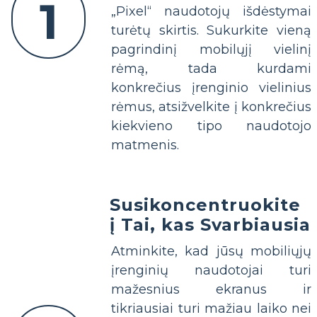
1
„Pixel“ naudotojų išdėstymai
turėtų skirtis. Sukurkite vieną
pagrindinį mobilųjį vielinį
rėmą, tada kurdami
konkrečius įrenginio vielinius
rėmus, atsižvelkite į konkrečius
kiekvieno tipo naudotojo
matmenis.
Susikoncentruokite
į Tai, kas Svarbiausia
Atminkite, kad jūsų mobiliųjų
įrenginių naudotojai turi
mažesnius ekranus ir
tikriausiai turi mažiau laiko nei