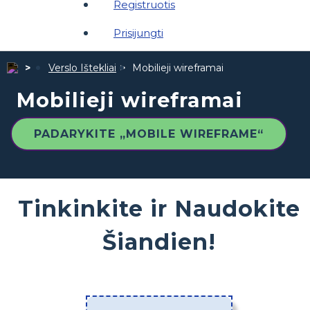
Registruotis
Prisijungti
Verslo Ištekliai
Mobilieji wireframai
Mobilieji wireframai
PADARYKITE „MOBILE WIREFRAME“
Tinkinkite ir Naudokite
Šiandien!