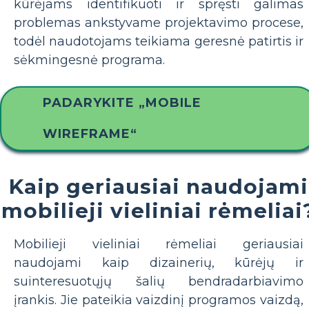
kūrėjams identifikuoti ir spręsti galimas
problemas ankstyvame projektavimo procese,
todėl naudotojams teikiama geresnė patirtis ir
sėkmingesnė programa.
PADARYKITE „MOBILE
WIREFRAME“
Kaip geriausiai naudojami
mobilieji vieliniai rėmeliai
Mobilieji vieliniai rėmeliai geriausiai
naudojami kaip dizainerių, kūrėjų ir
suinteresuotųjų šalių bendradarbiavimo
įrankis. Jie pateikia vaizdinį programos vaizdą,