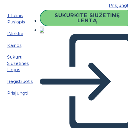
Prisijungt
SUKURKITE SIUŽETINĘ
Titulinis
LENTĄ
Puslapis
Ištekliai
Kainos
Sukurti
Siužetinės
Linijos
Registruotis
Prisijungti