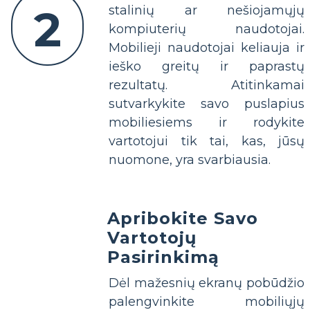
2
stalinių ar nešiojamųjų
kompiuterių naudotojai.
Mobilieji naudotojai keliauja ir
ieško greitų ir paprastų
rezultatų. Atitinkamai
sutvarkykite savo puslapius
mobiliesiems ir rodykite
vartotojui tik tai, kas, jūsų
nuomone, yra svarbiausia.
Apribokite Savo
Vartotojų
Pasirinkimą
Dėl mažesnių ekranų pobūdžio
palengvinkite mobiliųjų