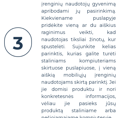
įrenginių naudotojų gyvenimą
apribodami jų pasirinkimą.
Kiekviename puslapyje
pridėkite vieną ar du aiškius
raginimus veikti, kad
3
naudotojas tiksliai žinotų, kur
spustelėti. Sujunkite kelias
parinktis, kurias galite turėti
staliniams kompiuteriams
skirtuose puslapiuose, į vieną
aiškią mobiliųjų įrenginių
naudotojams skirtą parinktį. Jei
jie domisi produktu ir nori
konkretesnės informacijos,
vėliau jie pasieks jūsų
produktą staliniame arba
nešiojamajame kompiuteryje.