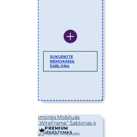
SUKURKITE
NEMOKAMĄ
ŠABLONĄ
Įmonės Mobilusis
„WireFrame“ Šablonas 4
PREMIUM
IŠDĖSTYMAS