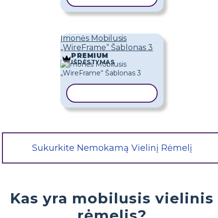
Įmonės Mobilusis
„WireFrame“ Šablonas 3
PREMIUM
IŠDĖSTYMAS
KOPIJUOTI ŠABLONĄ
Sukurkite Nemokamą Vielinį Rėmelį
Kas yra mobilusis vielinis
rėmelis?