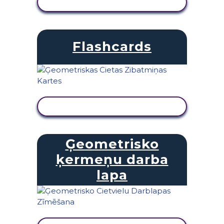
SKATĪT DARBĪBU
Flashcards
SKATĪT DARBĪBU
Ģeometrisko
ķermeņu darba
lapa