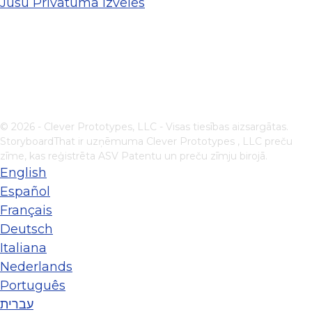
Jūsu Privātuma Izvēles
© 2026 - Clever Prototypes, LLC - Visas tiesības aizsargātas.
StoryboardThat ir uzņēmuma
Clever Prototypes , LLC
preču
zīme, kas reģistrēta ASV Patentu un preču zīmju birojā.
English
Español
Français
Deutsch
Italiana
Nederlands
Português
עברית