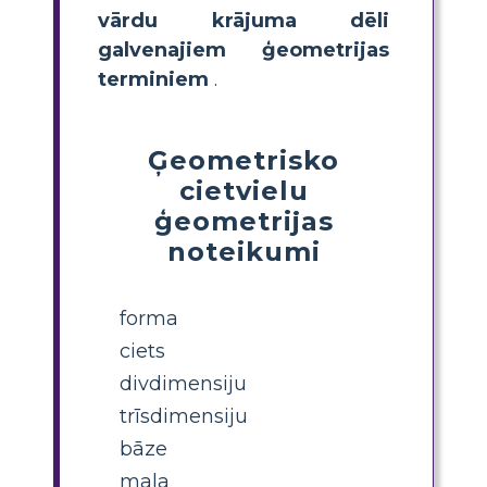
vārdu krājuma dēli
galvenajiem ģeometrijas
terminiem
.
Ģeometrisko
cietvielu
ģeometrijas
noteikumi
forma
ciets
divdimensiju
trīsdimensiju
bāze
mala