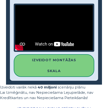
IZVEIDOT MONTĀŽAS
SKALA
Izveidoti vairāk nekā
40 miljoni
scenāriju plānu
Lai Izmēģinātu, nav Nepieciešama Lejupielāde, nav
Kredītkartes un nav Nepieciešama Pieteikšanās!