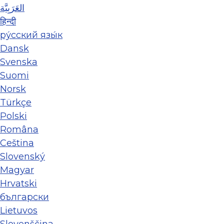
العَرَبِيَّة
हिन्दी
ру́сский язы́к
Dansk
Svenska
Suomi
Norsk
Türkçe
Polski
Româna
Ceština
Slovenský
Magyar
Hrvatski
български
Lietuvos