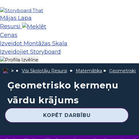
Mājas Lapa
Resursi
Cenas
Izveidot Montāžas Skala
Izveidojiet Storyboard
Visi Skolotāju Resursi
Matemātika
Ģeometriski C
Ģeometrisko ķermeņu
vārdu krājums
KOPĒT DARBĪBU