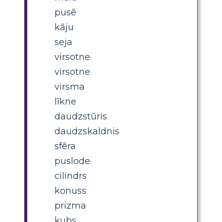
pusē
kāju
seja
virsotne
virsotne
virsma
līkne
daudzstūris
daudzskaldnis
sfēra
puslode
cilindrs
konuss
prizma
kubs