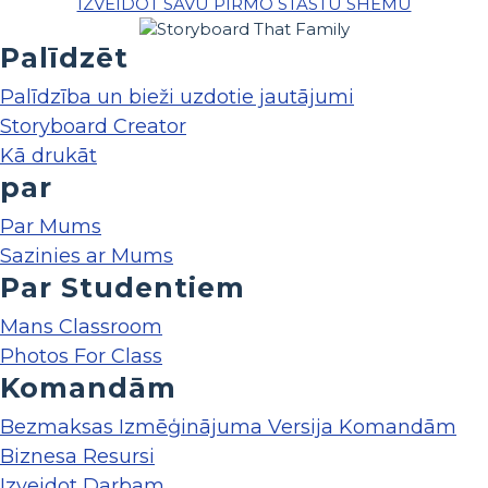
IZVEIDOT SAVU PIRMO STĀSTU SHĒMU
Palīdzēt
Palīdzība un bieži uzdotie jautājumi
Storyboard Creator
Kā drukāt
par
Par Mums
Sazinies ar Mums
Par Studentiem
Mans Classroom
Photos For Class
Komandām
Bezmaksas Izmēģinājuma Versija Komandām
Biznesa Resursi
Izveidot Darbam