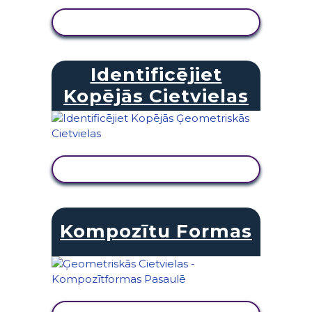
SKATĪT DARBĪBU
Identificējiet
Kopējās Cietvielas
SKATĪT DARBĪBU
Kompozītu Formas