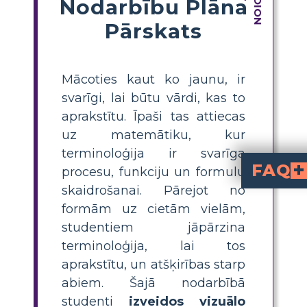
Nodarbību Plāna
Pārskats
Mācoties kaut ko jaunu, ir
svarīgi, lai būtu vārdi, kas to
aprakstītu. Īpaši tas attiecas
uz matemātiku, kur
terminoloģija ir svarīga
FAQ
procesu, funkciju un formulu
skaidrošanai. Pārejot no
Kas ir ģeometriskais ķerme
ir trīsdimensiju (3D) forma, k
Kā skolēni var izve
, uzskaitot galvenos terminus (piemēram, prizma, seja, virsotne), rakstot to definīcijas un zīmējot vienkāršas ilustrācijas vai diagrammas, lai labāk izprastu to nozīmi.
Kādas ir galvenās atšķirības 
ir divdimensiju (2D), kurām ir tikai garums un
ir trīsdimensiju (3D), ar garumu, platum
Kādi ir galvenie vārdnīcas 
Kādi ir radoši v
, T-shēmas, zirnekļa kartes vai Fraye
formām uz cietām vielām,
studentiem jāpārzina
terminoloģija, lai tos
aprakstītu, un atšķirības starp
abiem. Šajā nodarbībā
studenti
izveidos vizuālo