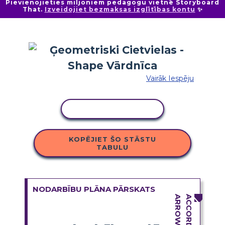
Pievienojieties miljoniem pedagogu vietnē Storyboard
That.
Izveidojiet bezmaksas izglītības kontu
✨
Vairāk Iespēju
KOPĒT DARBĪBU
KOPĒJIET ŠO STĀSTU
TABULU
NODARBĪBU PLĀNA PĀRSKATS