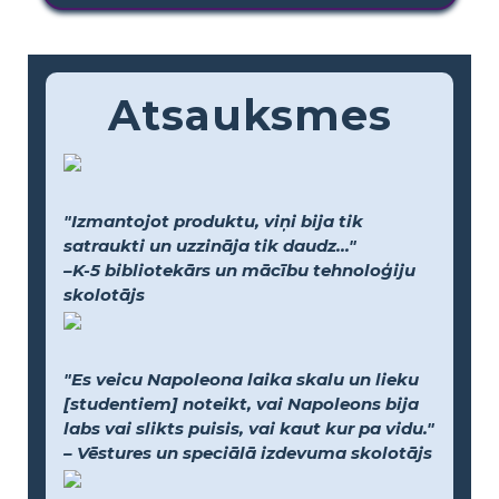
Atsauksmes
"Izmantojot produktu, viņi bija tik
satraukti un uzzināja tik daudz..."
–K-5 bibliotekārs un mācību tehnoloģiju
skolotājs
"Es veicu Napoleona laika skalu un lieku
[studentiem] noteikt, vai Napoleons bija
labs vai slikts puisis, vai kaut kur pa vidu."
– Vēstures un speciālā izdevuma skolotājs