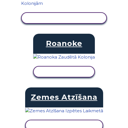
SKATĪT DARBĪBU
Roanoke
SKATĪT DARBĪBU
Zemes Atzīšana
SKATĪT DARBĪBU