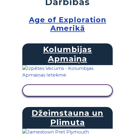
Darbības
Age of Exploration
Amerikā
Kolumbijas
Apmaiņa
SKATĪT DARBĪBU
Džeimstauna un
Plimuta