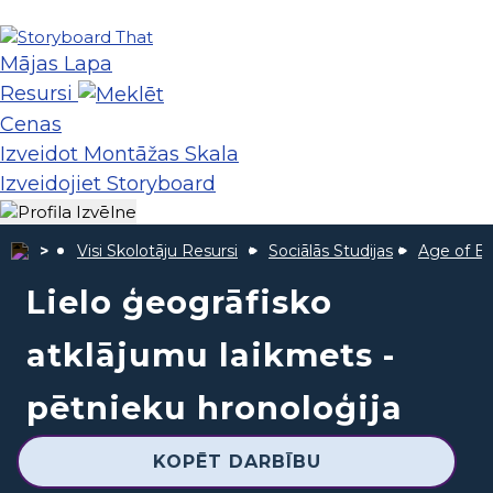
Mājas Lapa
Resursi
Cenas
Izveidot Montāžas Skala
Izveidojiet Storyboard
Visi Skolotāju Resursi
Sociālās Studijas
Age of Ex
Lielo ģeogrāfisko
atklājumu laikmets -
pētnieku hronoloģija
KOPĒT DARBĪBU