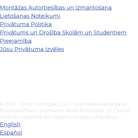
Montāžas Autortiesības un Izmantošana
Lietošanas Noteikumi
Privātuma Politika
Privātums un Drošība Skolām un Studentiem
Pieejamība
Jūsu Privātuma Izvēles
© 2026 - Clever Prototypes, LLC - Visas tiesības aizsargātas.
StoryboardThat ir uzņēmuma
Clever Prototypes , LLC
preču
zīme, kas reģistrēta ASV Patentu un preču zīmju birojā.
English
Español