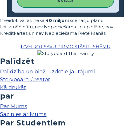
SKALA
Izveidoti vairāk nekā
40 miljoni
scenāriju plānu
Lai Izmēģinātu, nav Nepieciešama Lejupielāde, nav
Kredītkartes un nav Nepieciešama Pieteikšanās!
IZVEIDOT SAVU PIRMO STĀSTU SHĒMU
Palīdzēt
Palīdzība un bieži uzdotie jautājumi
Storyboard Creator
Kā drukāt
par
Par Mums
Sazinies ar Mums
Par Studentiem