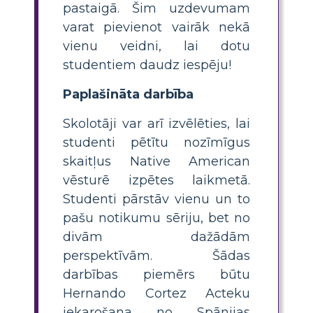
pastaigā. Šim uzdevumam
varat pievienot vairāk nekā
vienu veidni, lai dotu
studentiem daudz iespēju!
Paplašināta darbība
Skolotāji var arī izvēlēties, lai
studenti pētītu nozīmīgus
skaitļus Native American
vēsturē izpētes laikmetā.
Studenti pārstāv vienu un to
pašu notikumu sēriju, bet no
divām dažādām
perspektīvām. Šādas
darbības piemērs būtu
Hernando Cortez Acteku
iekarošana no Spānijas