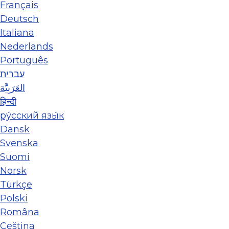
Français
Deutsch
Italiana
Nederlands
Português
עברית
العَرَبِيَّة
हिन्दी
ру́сский язы́к
Dansk
Svenska
Suomi
Norsk
Türkçe
Polski
Româna
Ceština