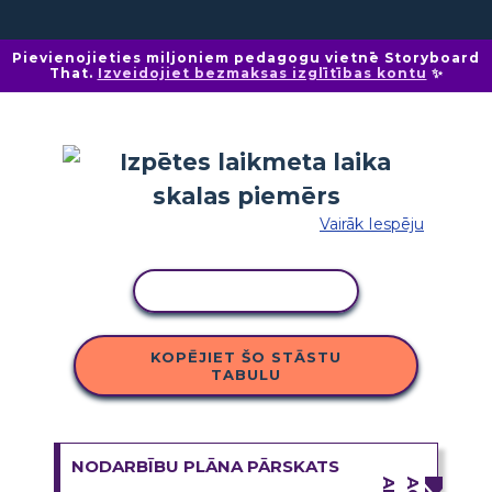
Pievienojieties miljoniem pedagogu vietnē Storyboard
That.
Izveidojiet bezmaksas izglītības kontu
✨
Vairāk Iespēju
KOPĒT DARBĪBU
KOPĒJIET ŠO STĀSTU
TABULU
NODARBĪBU PLĀNA PĀRSKATS