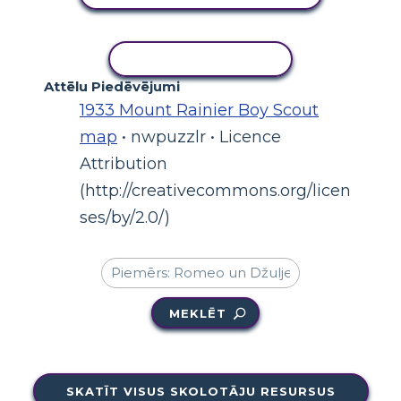
KOPĒT DARBĪBU
Attēlu Piedēvējumi
1933 Mount Rainier Boy Scout
map
• nwpuzzlr • Licence
Attribution
(http://creativecommons.org/licen
ses/by/2.0/)
MEKLĒT
SKATĪT VISUS SKOLOTĀJU RESURSUS