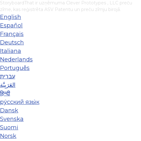
StoryboardThat ir uzņēmuma
Clever Prototypes , LLC
preču
zīme, kas reģistrēta ASV Patentu un preču zīmju birojā.
English
Español
Français
Deutsch
Italiana
Nederlands
Português
עברית
العَرَبِيَّة
हिन्दी
ру́сский язы́к
Dansk
Svenska
Suomi
Norsk