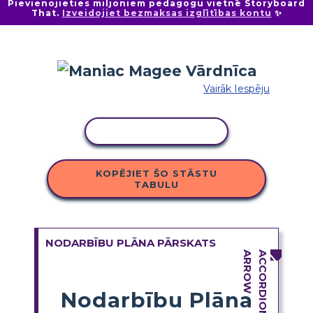
Pievienojieties miljoniem pedagogu vietnē Storyboard
That.
Izveidojiet bezmaksas izglītības kontu
✨
Vairāk Iespēju
KOPĒT DARBĪBU
KOPĒJIET ŠO STĀSTU
TABULU
NODARBĪBU PLĀNA PĀRSKATS
Nodarbību Plāna