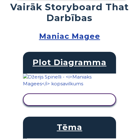
Vairāk Storyboard That
Darbības
Maniac Magee
Plot Diagramma
SKATĪT DARBĪBU
Tēma