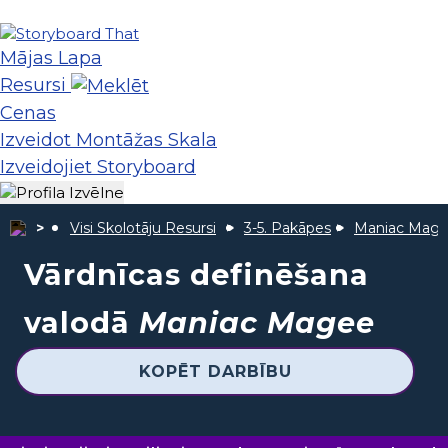
Mājas Lapa
Resursi
Cenas
Izveidot Montāžas Skala
Izveidojiet Storyboard
Visi Skolotāju Resursi
3-5. Pakāpes
Maniac Mag
Vārdnīcas definēšana
valodā
Maniac Magee
KOPĒT DARBĪBU