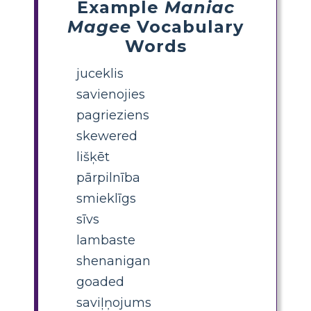
Example
Maniac
Magee
Vocabulary
Words
juceklis
savienojies
pagrieziens
skewered
lišķēt
pārpilnība
smieklīgs
sīvs
lambaste
shenanigan
goaded
saviļņojums