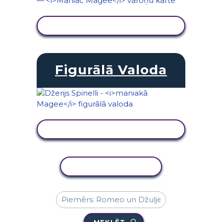
SKATĪT DARBĪBU
Figurālā Valoda
SKATĪT DARBĪBU
KOPĒT DARBĪBU
MEKLĒT