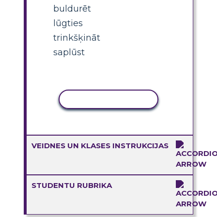
buldurēt
lūgties
trinkšķināt
saplūst
KOPĒT DARBĪBU
VEIDNES UN KLASES INSTRUKCIJAS
STUDENTU RUBRIKA