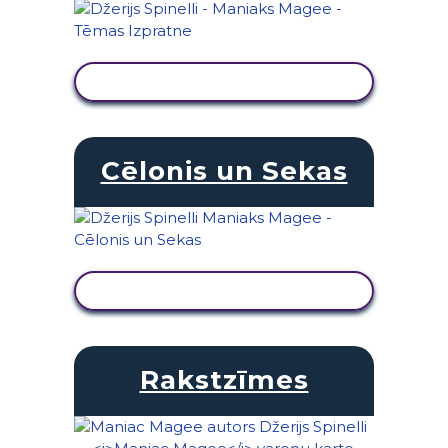
SKATĪT DARBĪBU
Cēlonis un Sekas
SKATĪT DARBĪBU
Rakstzīmes