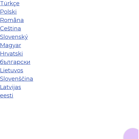
Türkçe
Polski
Româna
Ceština
Slovenský
Magyar
Hrvatski
български
Lietuvos
Slovenščina
Latvijas
eesti