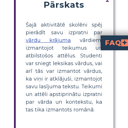
Pārskats
Šajā aktivitātē skolēni spēj
pierādīt savu izpratni par
vārdu krājuma
vārdiem,
FAQ
izmantojot teikumus un
Kā meklēt definīcijas jau
Varat izmantot vārdnīcu, neatkarīgi no tā, vai tā ir fiziska vai tiešsaistes resurss, lai meklētu jauno vārdu definīcijas sadaļā "Maniac Magee". Dažu grāmatu versiju beigās var būt iekļauts arī glosārijs, kas sniedz definīcijas izvēlētajiem vārdnīcas vārdiem.
Kādas stratēģijas skolotāji var izmantot, lai palīdzētu bērniem saprast un saglabāt jaunos vārdu krājuma vārdus no "Maniac
Skolotāji var izmantot vairākas metodes, lai palīdzētu skolēniem saprast un atcerēties jaunus vārdu krājuma elementus. Daži no tiem ir vizuālo mat
Vai "Maniac Magee"
Atkarībā no lasītāja vecuma un lingvistisko prasmju 
Kādus vārdu krājuma vingrinājumus var izmanto
Lasot "Maniac Magee", skolotāji var pievienot vārdu krājuma vingrinājumu
atbilstošos attēlus. Studenti
var sniegt leksikas vārdus, vai
arī tās var izmantot vārdus,
ka viņi ir atklājuši, izmantojot
savu lasījuma tekstu. Teikumi
un attēli apstiprinātu izpratni
par vārda un kontekstu, ka
tas tika izmantots romānā.