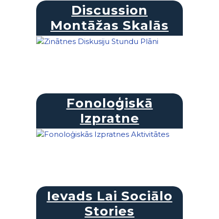
Discussion
Montāžas Skalās
Fonoloģiskā
Izpratne
Ievads Lai Sociālo
Stories