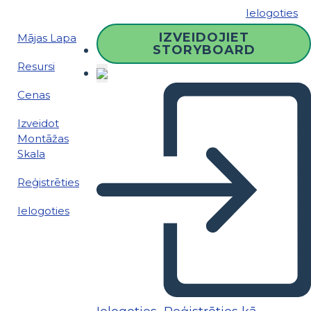
Ielogoties
IZVEIDOJIET
Mājas Lapa
STORYBOARD
Resursi
Cenas
Izveidot
Montāžas
Skala
Reģistrēties
Ielogoties