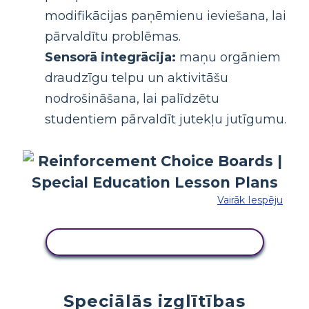
modifikācijas paņēmienu ieviešana, lai
pārvaldītu problēmas.
Sensorā integrācija:
maņu orgāniem
draudzīgu telpu un aktivitāšu
nodrošināšana, lai palīdzētu
studentiem pārvaldīt jutekļu jutīgumu.
Vairāk Iespēju
KOPĒJIET ŠO STĀSTU TABULU
Speciālās izglītības