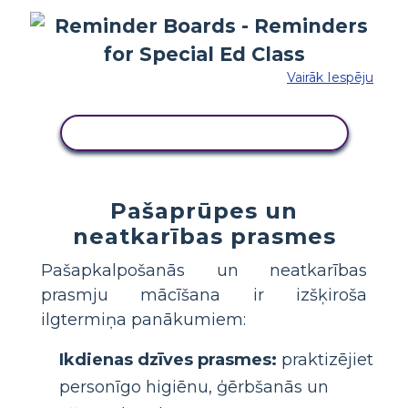
Vairāk Iespēju
KOPĒJIET ŠO STĀSTU TABULU
Pašaprūpes un
neatkarības prasmes
Pašapkalpošanās un neatkarības
prasmju mācīšana ir izšķiroša
ilgtermiņa panākumiem:
Ikdienas dzīves prasmes:
praktizējiet
personīgo higiēnu, ģērbšanās un