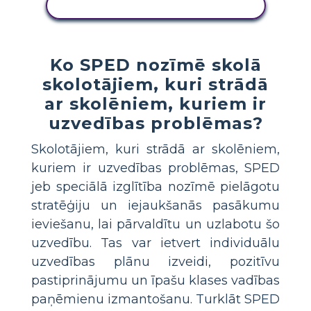
KOPĒJIET ŠO STĀSTU TABULU
Ko SPED nozīmē skolā
skolotājiem, kuri strādā
ar skolēniem, kuriem ir
uzvedības problēmas?
Skolotājiem, kuri strādā ar skolēniem,
kuriem ir uzvedības problēmas, SPED
jeb speciālā izglītība nozīmē pielāgotu
stratēģiju un iejaukšanās pasākumu
ieviešanu, lai pārvaldītu un uzlabotu šo
uzvedību. Tas var ietvert individuālu
uzvedības plānu izveidi, pozitīvu
pastiprinājumu un īpašu klases vadības
paņēmienu izmantošanu. Turklāt SPED