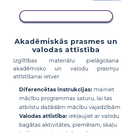
KOPĒJIET ŠO STĀSTU TABULU
Akadēmiskās prasmes un
valodas attīstība
Izglītības materiālu pielāgošana
akadēmisko un valodu prasmju
attīstīšanai ietver:
Diferencētas instrukcijas:
mainiet
mācību programmas saturu, lai tas
atbilstu dažādām mācību vajadzībām.
Valodas attīstība:
iekļaujiet ar valodu
bagātas aktivitātes, piemēram, skaļu