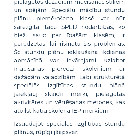
pielāgotos dažādiem mācīšanās stiliem
un spējām. Speciālu mācību stundu
plānu piemērošana klasē var būt
sarežģīta, taču SPED nodarbības, ko
bieži sauc par īpašām klasēm, ir
paredzētas, lai risinātu šīs problēmas.
Šo stundu plānu iekļaušana ikdienas
apmācībā var ievērojami uzlabot
mācīšanās pieredzi skolēniem ar
dažādām vajadzībām. Labi strukturētā
speciālās izglītības stundu plānā
jāiekļauj skaidri mērķi, pielāgotas
aktivitātes un vērtēšanas metodes, kas
atbilst katra skolēna IEP mērķiem.
Izstrādājot speciālās izglītības stundu
plānus, rūpīgi jāapsver: