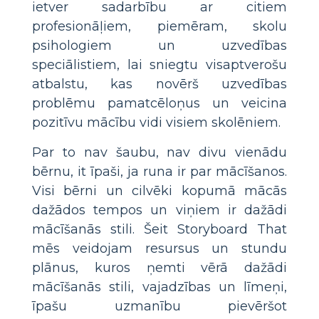
ietver sadarbību ar citiem
profesionāļiem, piemēram, skolu
psihologiem un uzvedības
speciālistiem, lai sniegtu visaptverošu
atbalstu, kas novērš uzvedības
problēmu pamatcēloņus un veicina
pozitīvu mācību vidi visiem skolēniem.
Par to nav šaubu, nav divu vienādu
bērnu, it īpaši, ja runa ir par mācīšanos.
Visi bērni un cilvēki kopumā mācās
dažādos tempos un viņiem ir dažādi
mācīšanās stili. Šeit Storyboard That
mēs veidojam resursus un stundu
plānus, kuros ņemti vērā dažādi
mācīšanās stili, vajadzības un līmeņi,
īpašu uzmanību pievēršot