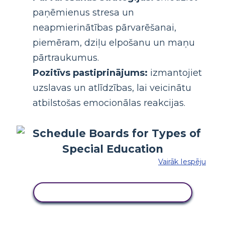
paņēmienus stresa un
neapmierinātības pārvarēšanai,
piemēram, dziļu elpošanu un maņu
pārtraukumus.
Pozitīvs pastiprinājums:
izmantojiet
uzslavas un atlīdzības, lai veicinātu
atbilstošas ​​​​emocionālas reakcijas.
Vairāk Iespēju
KOPĒJIET ŠO STĀSTU TABULU