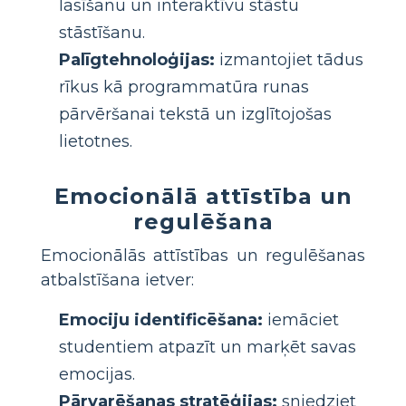
lasīšanu un interaktīvu stāstu
stāstīšanu.
Palīgtehnoloģijas:
izmantojiet tādus
rīkus kā programmatūra runas
pārvēršanai tekstā un izglītojošas
lietotnes.
Emocionālā attīstība un
regulēšana
Emocionālās attīstības un regulēšanas
atbalstīšana ietver:
Emociju identificēšana:
iemāciet
studentiem atpazīt un marķēt savas
emocijas.
Pārvarēšanas stratēģijas:
sniedziet