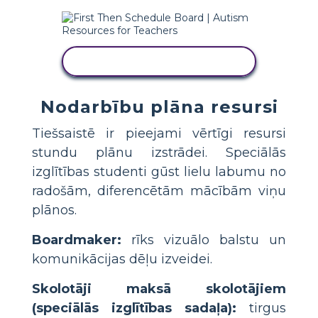
IZMANTOJIET ŠO VEIDNI
Nodarbību plāna resursi
Tiešsaistē ir pieejami vērtīgi resursi
stundu plānu izstrādei. Speciālās
izglītības studenti gūst lielu labumu no
radošām, diferencētām mācībām viņu
plānos.
Boardmaker:
rīks vizuālo balstu un
komunikācijas dēļu izveidei.
Skolotāji maksā skolotājiem
(speciālās izglītības sadaļa):
tirgus