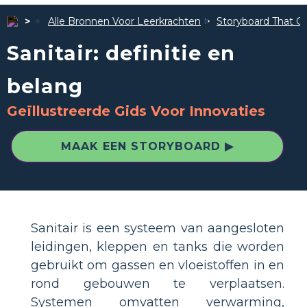
Alle Bronnen Voor Leerkrachten
Storyboard That Ge
Sanitair: definitie en
belang
Geïllustreerde Gids Voor Innovaties
MAAK EEN STORYBOARD ▶
Sanitair is een systeem van aangesloten
leidingen, kleppen en tanks die worden
gebruikt om gassen en vloeistoffen in en
rond gebouwen te verplaatsen.
Systemen omvatten verwarming,