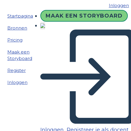
Inloggen
MAAK EEN STORYBOARD
Startpagina
Bronnen
Pricing
Maak een
Storyboard
Register
Inloggen
Inloggen
Registreer je als docent