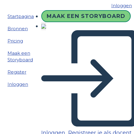
Inloggen
MAAK EEN STORYBOARD
Startpagina
Bronnen
Pricing
Maak een
Storyboard
Register
Inloggen
Inloggen
Registreer je als docent