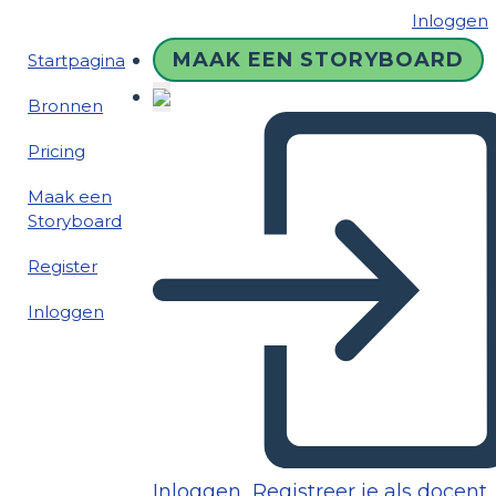
Inloggen
MAAK EEN STORYBOARD
Startpagina
Bronnen
Pricing
Maak een
Storyboard
Register
Inloggen
Inloggen
Registreer je als docent