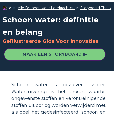
Alle Bronnen Voor Leerkrachten
Storyboard That Ge
Schoon water: definitie
en belang
Geïllustreerde Gids Voor Innovaties
MAAK EEN STORYBOARD ▶
Schoon water is gezuiverd water.
Waterzuivering is het proces waarbij
ongewenste stoffen en verontreinigende
stoffen uit oorlog worden verwijderd met
als doel het gedesinfecteerd, schoon en