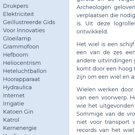
Drukpers
Archeologen geloven
Elektriciteit
verplaatsen die nod
Geïllustreerde Gids
is. Uit deze logro
Voor Innovaties
ontwikkeld.
Gloeilamp
Het wiel is een schij
Grammofoon
een van de zes een
Hefboom
andere uitvindingen 
Heliocentrism
komt door een hoog 
Heteluchtballon
zijn om een ​​wiel en 
Hoorapparaat
Hydraulica
Wielen werken door 
Internet
van een voorwerp. He
Irrigatie
wie het uitgevonden 
Katoen Gin
Sommige van de vro
Katrol
niet voor transport
Kernenergie
records van het wie