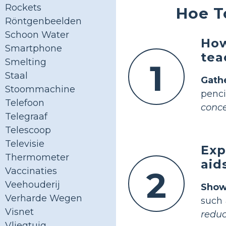
Rockets
Hoe T
Röntgenbeelden
Schoon Water
How
Smartphone
tea
Smelting
1
Staal
Gath
Stoommachine
penc
Telefoon
conce
Telegraaf
Telescoop
Televisie
Exp
Thermometer
aid
2
Vaccinaties
Veehouderij
Show
Verharde Wegen
such 
Visnet
reduc
Vliegtuig