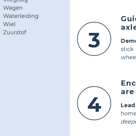
Wagen
Waterleiding
Gui
Wiel
axl
3
Zuurstof
Demo
stick
wheel
Enc
are
4
Lead
home
deep