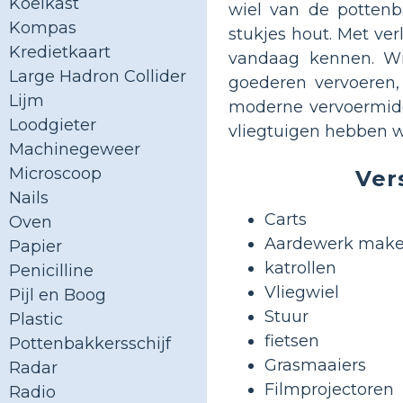
Koelkast
wiel van de pottenb
Kompas
stukjes hout. Met ver
Kredietkaart
vandaag kennen. W
Large Hadron Collider
goederen vervoeren, 
Lijm
moderne vervoermiddel
Loodgieter
vliegtuigen hebben w
Machinegeweer
Microscoop
Ver
Nails
Carts
Oven
Aardewerk mak
Papier
katrollen
Penicilline
Vliegwiel
Pijl en Boog
Stuur
Plastic
fietsen
Pottenbakkersschijf
Grasmaaiers
Radar
Filmprojectoren
Radio