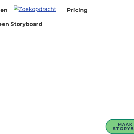
nen
Pricing
een Storyboard
MAAK 
STORY