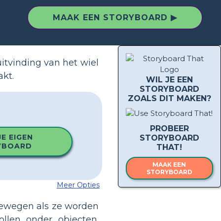
MAAK EEN STORYBOARD ▶
 uitvinding van het wiel
kt.
WIL JE EEN
STORYBOARD
ZOALS DIT MAKEN?
PROBEER
E EIGEN
STORYBOARD
YBOARD
THAT!
MAAK EEN
STORYBOARD
Meer Opties
bewegen als ze worden
llen onder objecten.