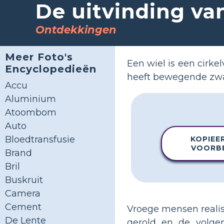
De uitvinding va
Ontdekkingen
Meer Foto's
Een wiel is een cirkel
Encyclopedieën
heeft bewegende zwa
Accu
Aluminium
Atoombom
Auto
Bloedtransfusie
KOPIEE
VOORB
Brand
Bril
Buskruit
Camera
Cement
Vroege mensen reali
De Lente
gerold en de volge