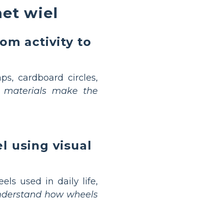
het wiel
om activity to
aps, cardboard circles,
 materials make the
l using visual
els used in daily life,
understand how wheels