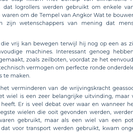
 dat logrollers werden gebruikt om enkele va
ig waren om de Tempel van Angkor Wat te bouwe
llen zijn wetenschappers van mening dat men
f die vrij kan bewegen terwijl hij nog op een as zi
voudige machines. Interessant genoeg hebbe
gemaakt, zoals zeilboten, voordat ze het eenvoudi
technisch vermogen om perfecte ronde onderdel
as te maken.
het verminderen van de wrijvingskracht geasso
t wiel is een zeer belangrijke uitvinding, maa
heeft. Er is veel debat over waar en wanneer he
egste wielen die ooit gevonden werden, werd
 waren gebruikt, maar als een wiel van een po
l dat voor transport werden gebruikt, kwam ong