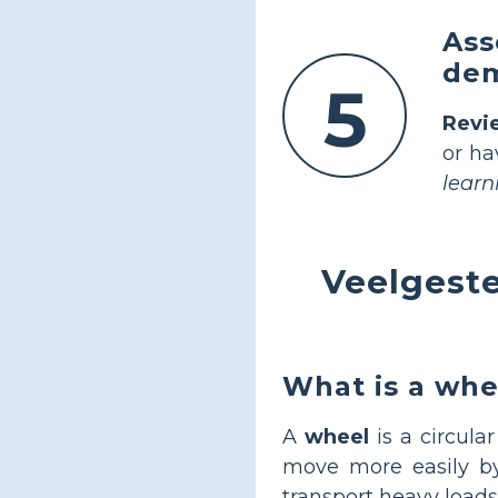
Ass
dem
5
Revi
or ha
learn
Veelgeste
What is a whe
A
wheel
is a circula
move more easily by 
transport heavy loads