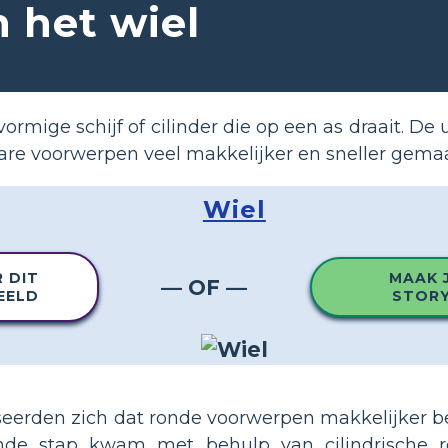
n het wiel
vormige schijf of cilinder die op een as draait. De
re voorwerpen veel makkelijker en sneller gemaa
Wiel
R DIT
MAAK J
— OF —
EELD
STOR
seerden zich dat ronde voorwerpen makkelijker 
nde stap kwam met behulp van cilindrische ro