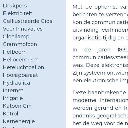
Drukpers
Met de opkomst van
Elektriciteit
berichten te verzend
Geïllustreerde Gids
kon de communicatie a
Voor Innovaties
uitvinding verhinde
Gloeilamp
organisatie tijdig en
Grammofoon
In de jaren 183
Hefboom
communicatiesystee
Heliocentrism
was. Deze elektroni
Heteluchtballon
Zijn systeem ontwier
Hoorapparaat
een elektronische im
Hydraulica
Internet
Deze baanbrekende u
Irrigatie
moderne internatio
Katoen Gin
werden gerund en ho
Katrol
ondanks geografische
Kernenergie
het de weg voor de 