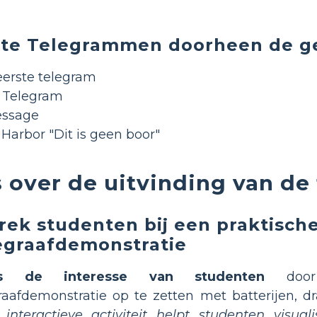
ante Telegrammen doorheen de g
eerste telegram
 Telegram
Message
 Harbor "Dit is geen boor"
 over de uitvinding van de 
rek studenten bij een praktisch
egraafdemonstratie
s de interesse van studenten
door 
raafdemonstratie op te zetten met batterijen, d
interactieve activiteit helpt studenten visual