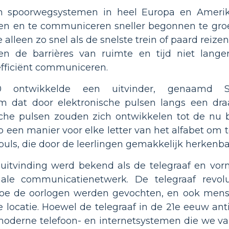
 spoorwegsystemen in heel Europa en Amerik
en en te communiceren sneller begonnen te groei
lleen zo snel als de snelste trein of paard reize
ren de barrières van ruimte en tijd niet lange
 efficiënt communiceren.
0 ontwikkelde een uitvinder, genaamd 
m dat door elektronische pulsen langs een dr
sche pulsen zouden zich ontwikkelen tot de nu 
p een manier voor elke letter van het alfabet om
puls, die door de leerlingen gemakkelijk herkenb
itvinding werd bekend als de telegraaf en vor
nale communicatienetwerk. De telegraaf revol
e de oorlogen werden gevochten, en ook mense
 locatie. Hoewel de telegraaf in de 21e eeuw ant
moderne telefoon- en internetsystemen die we v