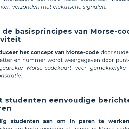
hten verzonden met elektrische signalen.
 de basisprincipes van Morse-co
viteit
oduceer het concept van Morse-code
door stude
 letter en nummer wordt weergegeven door punt
gedrukte Morse-codekaart voor gemakkelijke r
stratie.
t studenten eenvoudige bericht
ren
ig studenten aan om in paren te werke
iken om korte woorden of zinnen in Morse-code