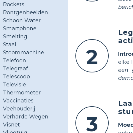
Rockets
beric
Röntgenbeelden
Schoon Water
Smartphone
Leg
Smelting
acti
Staal
2
Stoommachine
Intr
Telefoon
elke
Telegraaf
een 
Telescoop
demon
Televisie
Thermometer
Vaccinaties
Laa
Veehouderij
stu
3
Verharde Wegen
Visnet
Moed
Vliegtuig
gebru