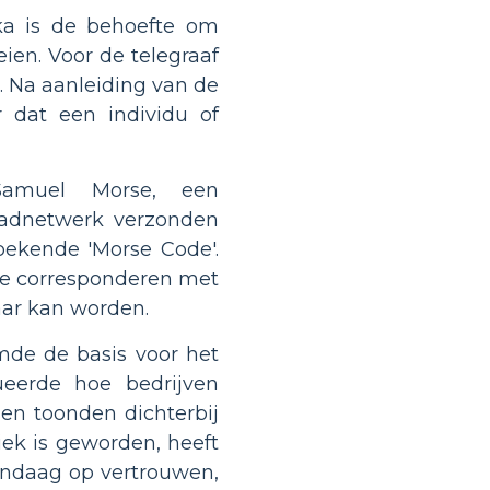
a is de behoefte om
en. Voor de telegraaf
n. Na aanleiding van de
r dat een individu of
Samuel Morse, een
aadnetwerk verzonden
bekende 'Morse Code'.
 te corresponderen met
aar kan worden.
mde de basis voor het
ueerde hoe bedrijven
n toonden dichterbij
iek is geworden, heeft
andaag op vertrouwen,