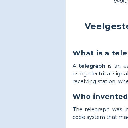
evolu
Veelgest
What is a tel
A
telegraph
is an e
using electrical signa
receiving station, wh
Who invented
The telegraph was 
code system that ma