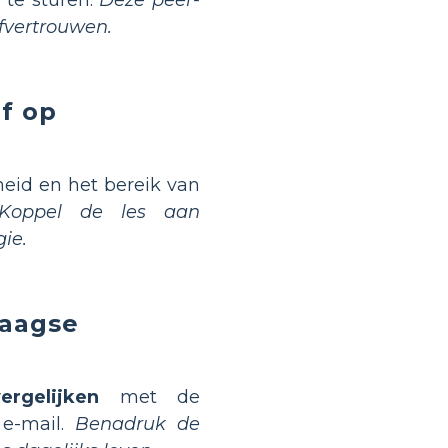
lfvertrouwen.
f op
heid en het bereik van
Koppel de les aan
ie.
daagse
rgelijken
met de
 e-mail.
Benadruk de