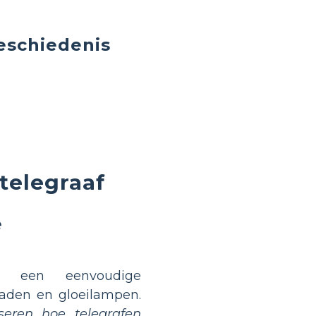
eschiedenis
telegraaf
e
een eenvoudige
raden en gloeilampen.
iseren hoe telegrafen