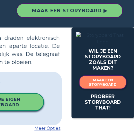
MAAK EEN STORYBOARD ▶
 draden elektronisch
n aparte locatie. De
WIL JE EEN
lijk was. De telegraaf
STORYBOARD
 te bloeien.
ZOALS DIT
MAKEN?
f
MAAK EEN
STORYBOARD
PROBEER
E EIGEN
STORYBOARD
YBOARD
THAT!
Meer Opties