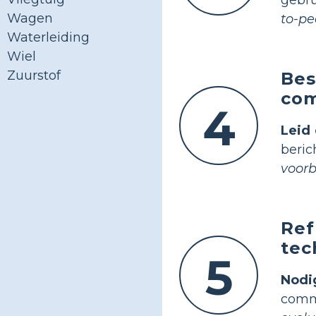
Wagen
to-pe
Waterleiding
Wiel
Zuurstof
Bes
com
4
Leid 
beri
voorb
Ref
tec
5
Nodi
comm