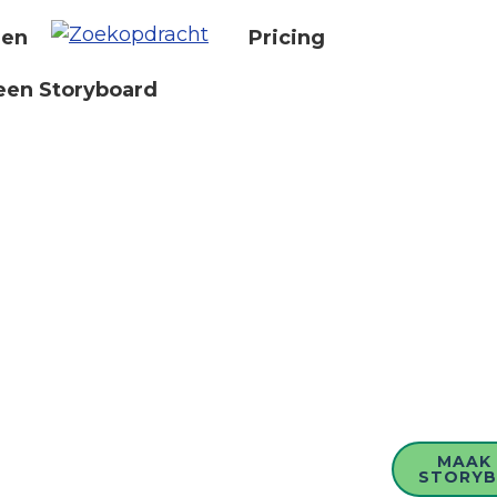
nen
Pricing
een Storyboard
MAAK 
STORY