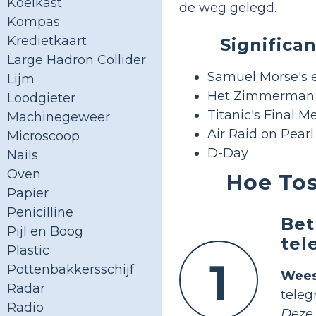
Koelkast
de weg gelegd.
Kompas
Kredietkaart
Signific
Large Hadron Collider
Samuel Morse's 
Lijm
Het Zimmerman
Loodgieter
Titanic's Final 
Machinegeweer
Air Raid on Pearl
Microscoop
D-Day
Nails
Oven
Hoe Tos
Papier
Penicilline
Bet
Pijl en Boog
tel
Plastic
1
Pottenbakkersschijf
Wee
Radar
teleg
Radio
Deze 