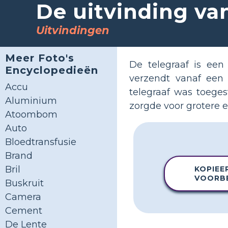
De uitvinding van
Uitvindingen
Meer Foto's
De telegraaf is een
Encyclopedieën
verzendt vanaf een 
Accu
telegraaf was toeges
Aluminium
zorgde voor grotere 
Atoombom
Auto
Bloedtransfusie
Brand
Bril
KOPIEE
VOORB
Buskruit
Camera
Cement
De Lente