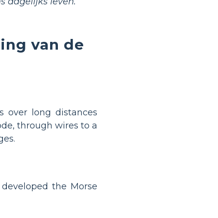
 dagelijks leven.
ding van de
 over long distances
ode, through wires to a
ges.
o developed the Morse