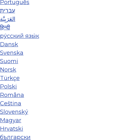
Português
עברית
العَرَبِيَّة
हिन्दी
ру́сский язы́к
Dansk
Svenska
Suomi
Norsk
Türkçe
Polski
Româna
Ceština
Slovenský
Magyar
Hrvatski
български