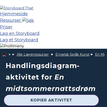
Hjemmeside
Ressurser
Priser
Lag en Storyboard
Lag et Storyboard
Alle Lærerressurser
Engelsk Språk Kunst
En Mi
Handlingsdiagram-
aktivitet for
En
midtsommernattsdrøm
KOPIER AKTIVITET