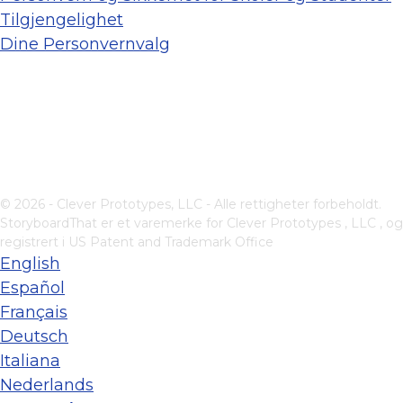
Tilgjengelighet
Dine Personvernvalg
© 2026 - Clever Prototypes, LLC - Alle rettigheter forbeholdt.
StoryboardThat er et varemerke for
Clever Prototypes , LLC
, og
registrert i US Patent and Trademark Office
English
Español
Français
Deutsch
Italiana
Nederlands