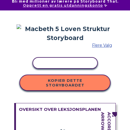
Bli med millioner av lærere på Storyboard That.
Opprett en gratis utdanningskonto
✨
Flere Valg
KOPIER AKTIVITET
KOPIER DETTE
STORYBOARDET
OVERSIKT OVER LEKSJONSPLANEN