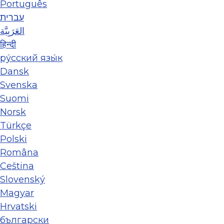
Português
עברית
العَرَبِيَّة
हिन्दी
ру́сский язы́к
Dansk
Svenska
Suomi
Norsk
Türkçe
Polski
Româna
Ceština
Slovenský
Magyar
Hrvatski
български