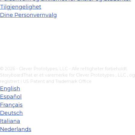
Tilgjengelighet
Dine Personvernvalg
© 2026 - Clever Prototypes, LLC - Alle rettigheter forbeholdt.
StoryboardThat er et varemerke for
Clever Prototypes , LLC
, og
registrert i US Patent and Trademark Office
English
Español
Français
Deutsch
Italiana
Nederlands