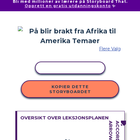
Bli med millioner av lærere på Storyboard That.
Opprett en gratis utdanningskonto
✨
Flere Valg
KOPIER AKTIVITET
KOPIER DETTE
STORYBOARDET
OVERSIKT OVER LEKSJONSPLANEN