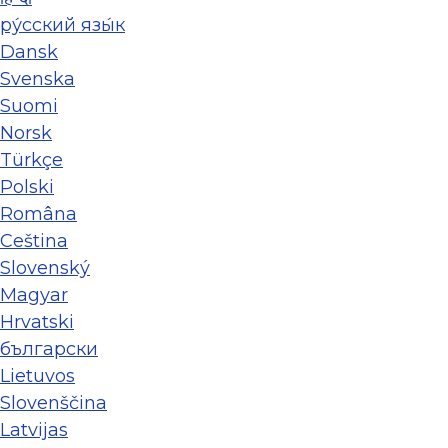
ру́сский язы́к
Dansk
Svenska
Suomi
Norsk
Türkçe
Polski
Româna
Ceština
Slovenský
Magyar
Hrvatski
български
Lietuvos
Slovenščina
Latvijas