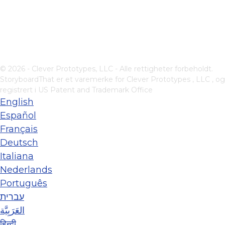
© 2026 - Clever Prototypes, LLC - Alle rettigheter forbeholdt.
StoryboardThat er et varemerke for
Clever Prototypes , LLC
, og
registrert i US Patent and Trademark Office
English
Español
Français
Deutsch
Italiana
Nederlands
Português
עברית
العَرَبِيَّة
हिन्दी