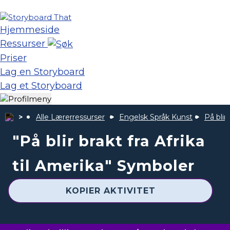
Hjemmeside
Ressurser
Priser
Lag en Storyboard
Lag et Storyboard
Alle Lærerressurser
Engelsk Språk Kunst
På blir 
"På blir brakt fra Afrika
til Amerika" Symboler
KOPIER AKTIVITET