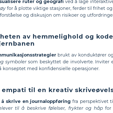
sualisere ruter og geografi
ved å lage interakti
tøy
for å plotte viktige stasjoner, ferder til frihet 
forståelse og diskusjon om risikoer og utfordringe
igheten av hemmelighold og kod
 jernbanen
mmunikasjonsstrategier
brukt av konduktører og
og symboler
som beskyttet de involverte. Inviter e
tå konseptet med konfidensielle operasjoner.
 empati til en kreativ skriveøvel
 å skrive en journaloppføring
fra perspektivet t
lever til å beskrive følelser, frykter og håp
for