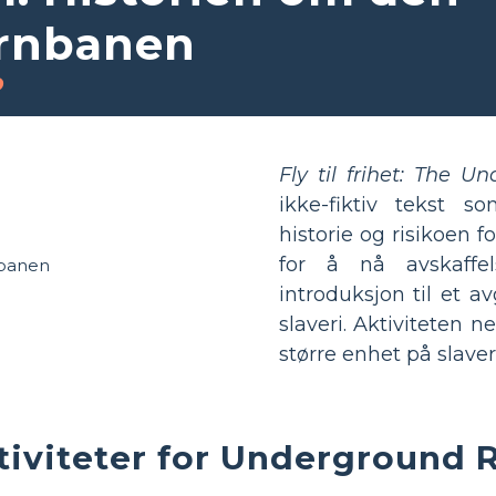
ernbanen
o
Fly til frihet: The U
ikke-fiktiv tekst s
historie og risikoen 
for å nå avskaffe
introduksjon til et a
slaveri. Aktiviteten 
større enhet på slave
iviteter for Underground R