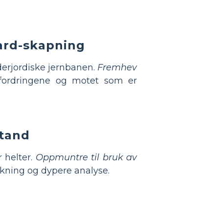
oard-skapning
derjordiske jernbanen.
Fremhev
tfordringene og motet som er
stand
 helter.
Oppmuntre til bruk av
nkning og dypere analyse.