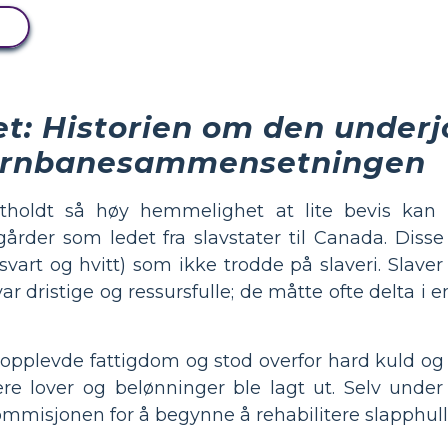
ihet: Historien om den under
ernbanesammensetningen
tholdt så høy hemmelighet at lite bevis kan b
rder som ledet fra slavstater til Canada. Disse 
art og hvitt) som ikke trodde på slaveri. Slaver 
var dristige og ressursfulle; de måtte ofte delta i 
 de opplevde fattigdom og stod overfor hard kuld o
flere lover og belønninger ble lagt ut. Selv under
mmisjonen for å begynne å rehabilitere slapphull