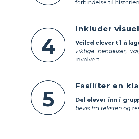
forbindelse til historien
Inkluder visue
4
Veiled elever til å la
viktige hendelser, va
involvert.
Fasiliter en k
5
Del elever inn i grup
bevis fra teksten
og re