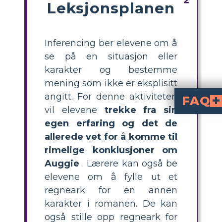
Leksjonsplanen
Inferencing ber elevene om å
se på en situasjon eller
karakter og bestemme
mening som ikke er eksplisitt
angitt. For denne aktiviteten
FAQ
vil elevene
trekke fra sin
En slutning er en informasjon som en elev lærer ved å studere en situasjon i en tekst og bruke sin egen kunnskap. En slutning er ikke spesifikt oppgitt, men elevene må behandle informasjon for å forstå hva de leser.
Hvordan spiller personlig erfaring inn med litt
Hvis en student har et bredt utvalg av personlige erfaringer, vil han eller hun være bedre i stand til å forstå mangfoldet av ting som kan oppstå i en roman. Vi bringer alle våre personlige erfaringer til en tekst, og vi bruker disse erfaringene til å trekke slutni
egen erfaring og det de
allerede vet for å komme til
rimelige konklusjoner om
Auggie
. Lærere kan også be
elevene om å fylle ut et
regneark for en annen
karakter i romanen. De kan
også stille opp regneark for