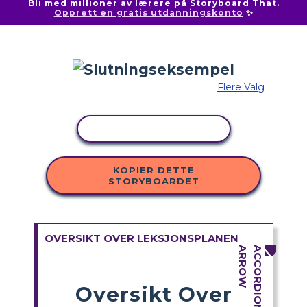
Bli med millioner av lærere på Storyboard That.
Opprett en gratis utdanningskonto
✨
Flere Valg
KOPIER AKTIVITET
KOPIER DETTE
STORYBOARDET
OVERSIKT OVER LEKSJONSPLANEN
Oversikt Over