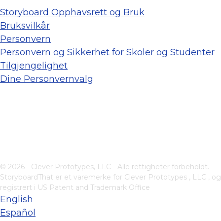
Storyboard Opphavsrett og Bruk
Bruksvilkår
Personvern
Personvern og Sikkerhet for Skoler og Studenter
Tilgjengelighet
Dine Personvernvalg
© 2026 - Clever Prototypes, LLC - Alle rettigheter forbeholdt.
StoryboardThat er et varemerke for
Clever Prototypes , LLC
, og
registrert i US Patent and Trademark Office
English
Español