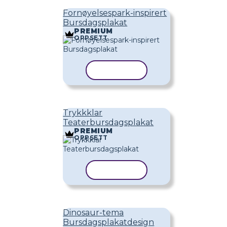
Fornøyelsespark-inspirert
Bursdagsplakat
PREMIUM
OPPSETT
KOPIER MAL
Trykkklar
Teaterbursdagsplakat
PREMIUM
OPPSETT
KOPIER MAL
Dinosaur-tema
Bursdagsplakatdesign