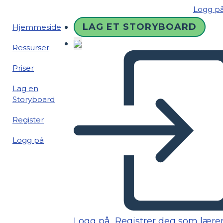
Logg p
LAG ET STORYBOARD
Hjemmeside
Ressurser
Priser
Lag en
Storyboard
Register
Logg på
Logg på
Registrer deg som lære