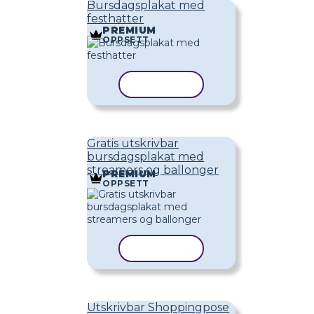
Bursdagsplakat med
festhatter
PREMIUM
OPPSETT
KOPIER MAL
Gratis utskrivbar
bursdagsplakat med
streamers og ballonger
PREMIUM
OPPSETT
KOPIER MAL
Utskrivbar Shoppingpose