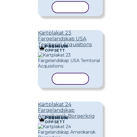
KOPIER MAL
Kartplakat 23
Fargelandskap USA
Territorial Acquisitions
PREMIUM
OPPSETT
KOPIER MAL
Kartplakat 24
Fargelandskap
Amerikansk Borgerkrig
PREMIUM
OPPSETT