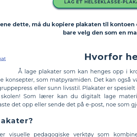
LAG ET HELSEKLASSE-PLAK
evene dette, må du kopiere plakaten til kontoen
bare velg den som en mal
Hvorfor h
Å lage plakater som kan henges opp i kr
tige konsepter, som matpyramiden. Det kan også v
ppepress eller sunn livsstil. Plakater er spesiel
kolen! Som lærer kan du digitalt lage materia
aste det opp eller sende det på e-post, noe som gjø
lakater?
 er visuelle pedagogiske verktøy som kombiner