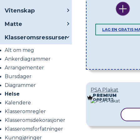
Vitenskap
Matte
LAG EN GRATIS M
Klasseromsressurser
Alt om meg
Ankerdiagrammer
Arrangementer
Bursdager
Diagrammer
PSA Plakat
Helse
PREMIUM
OPPSETT
Kalendere
Klasseromregler
KOP
Klasseromsdekorasjoner
Klasseromsforfatninger
Kunngjøringer