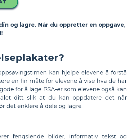
AT
 din og lagre. Når du oppretter en oppgave,
!
elseplakater?
oppsøvingstimen kan hjelpe elevene å forstå
ære en fin måte for elevene å vise hva de har
t gode for å lage PSA-er som elevene også kan
let ditt slik at du kan oppdatere det når
r det enklere å dele og lagre.
er fengslende bilder, informativ tekst og