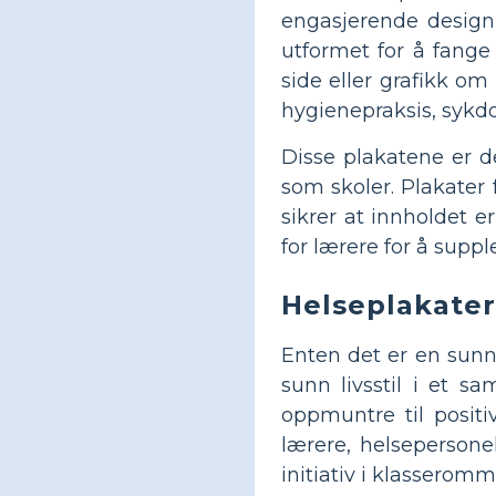
engasjerende design 
utformet for å fange
side eller grafikk om
hygienepraksis, sykd
Disse plakatene er d
som skoler. Plakater
sikrer at innholdet e
for lærere for å supp
Helseplakate
Enten det er en sunn 
sunn livsstil i et s
oppmuntre til positi
lærere, helsepersone
initiativ i klassero