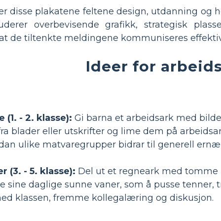
 disse plakatene feltene design, utdanning og hel
uderer overbevisende grafikk, strategisk plas
 at de tiltenkte meldingene kommuniseres effektivt
Ideer for arbeid
(1. - 2. klasse):
Gi barna et arbeidsark med bilder
a blader eller utskrifter og lime dem på arbeidsar
dan ulike matvaregrupper bidrar til generell ernæ
(3. - 5. klasse):
Del ut et regneark med tomme m
ne sine daglige sunne vaner, som å pusse tenner, t
ed klassen, fremme kollegalæring og diskusjon.