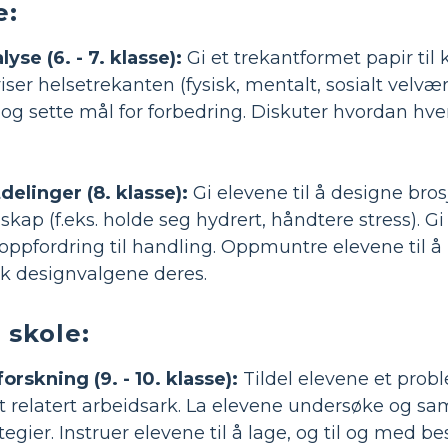
e:
yse (6. - 7. klasse):
Gi et trekantformet papir til 
ser helsetrekanten (fysisk, mentalt, sosialt velv
g sette mål for forbedring. Diskuter hvordan hvert
elinger (8. klasse):
Gi elevene til å designe bros
kap (f.eks. holde seg hydrert, håndtere stress). Gi 
ppfordring til handling. Oppmuntre elevene til å p
k designvalgene deres.
 skole:
rskning (9. - 10. klasse):
Tildel elevene et prob
t relatert arbeidsark. La elevene undersøke og saml
egier. Instruer elevene til å lage, og til og med be