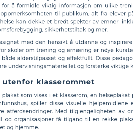
for å formidle viktig informasjon om ulike treni
 oppmerksomheten til publikum, alt fra elever på 
 helse kan dekke et bredt spekter av emner, inklu
omsforebygging, sikkerhetstiltak og mer.
esignet med den hensikt å utdanne og inspirere, o
 for skoler om trening og ernæring er nøye kurat
r både alderstilpasset og effektfullt. Disse peda
lere undervisningsmateriellet og forsterke viktige 
r utenfor klasserommet
plakat som vises i et klasserom, en helseplakat 
amfunnshus, spiller disse visuelle hjelpemidlene
ve atferdsendringer. Med tilgjengeligheten av gra
ll og organisasjoner få tilgang til en rekke plak
mmet og hjemme.