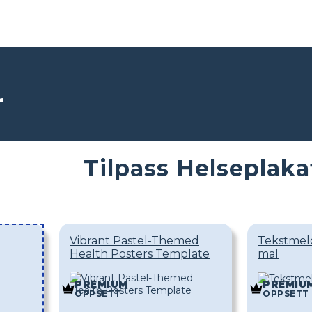
r
Tilpass Helseplak
Vibrant Pastel-Themed
Tekstmeld
Health Posters Template
mal
PREMIUM
PREMIU
OPPSETT
OPPSETT