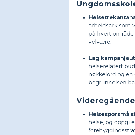
Ungdomsskol
Helsetrekantanal
arbeidsark som vi
på hvert område o
velvære.
Lag kampanjeutd
helserelatert buds
nøkkelord og en o
begrunnelsen ba
Videregående
Helsespørsmålsfo
helse, og oppgi e
forebyggingsstrat