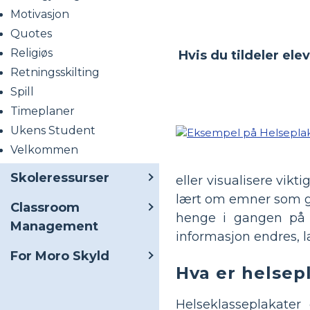
Motivasjon
Quotes
Religiøs
Hvis du tildeler el
Retningsskilting
Spill
Timeplaner
Ukens Student
Velkommen
Skoleressurser
eller visualisere vik
lært om emner som gru
Classroom
henge i gangen på s
Management
informasjon endres, l
For Moro Skyld
Hva er helsep
Helseklasseplakater