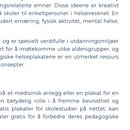
ngsrelaterte emner. Disse ideene er kreativt
skoler til enkeltpersoner i helsevesenet. En
dert ernæring, fysisk aktivitet, mental helse,
g er spesielt verdifulle i utdanningsmiljøer
ert for å imøtekomme ulike aldersgrupper, og
gogiske helseplakatene er en utmerket ressurs
konsepter.
på et medisinsk anlegg eller en plakat for en
 en betydelig rolle i å fremme bevissthet og
tis plakater for skolestudier på nettet, kan
ater gratis for å forbedre deres pedagogiske