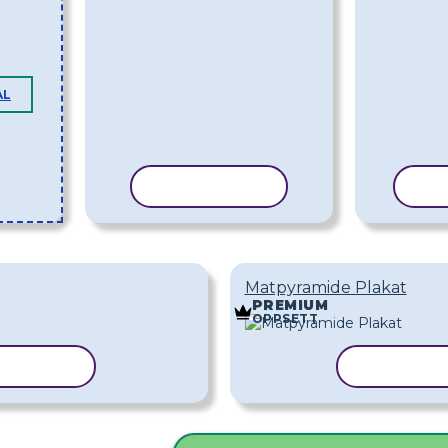
AL
KOPIER MAL
KO
Matpyramide Plakat
PREMIUM
OPPSETT
IER MAL
KOPIER 