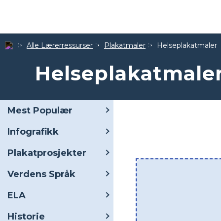
Alle Lærerressurser
Plakatmaler
Helseplakatmaler
Helseplakatmale
Mest Populær
Infografikk
Plakatprosjekter
Verdens Språk
ELA
Historie