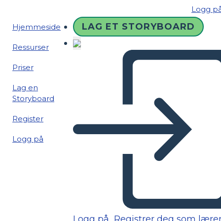
Logg p
LAG ET STORYBOARD
Hjemmeside
Ressurser
Priser
Lag en
Storyboard
Register
Logg på
Logg på
Registrer deg som lære