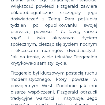
Większość powieści Fitzgerald zawiera
półautobiograficzne szczegóły jego
doświadczeń z Zeldą. Para poślubiła
tydzień po opublikowaniu swojej
pierwszej powieści "
To brzeg morza
raju"
i żyła aktywnym życiem
społecznym, ciesząc się życiem nocnym
i ekscesami roaringów dwudziestych.
Jak na ironię, wiele tekstów Fitzgeralda
krytykowało sam styl życia.
Fitzgerald był kluczowym postacią ruchu
modernistycznego, który powstał w
powojennym West. Podobnie jak inni
pisarze współczesni, Fitzgerald odrzucił
tradycyjne wartości i instytucje. Jego
powieści często były satyrami i