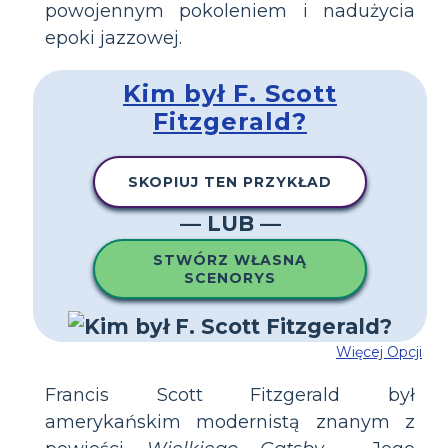
powojennym pokoleniem i nadużycia
epoki jazzowej.
Kim był F. Scott
Fitzgerald?
SKOPIUJ TEN PRZYKŁAD
— LUB —
STWÓRZ WŁASNĄ
SCENORYS
Więcej Opcji
Francis Scott Fitzgerald był
amerykańskim modernistą znanym z