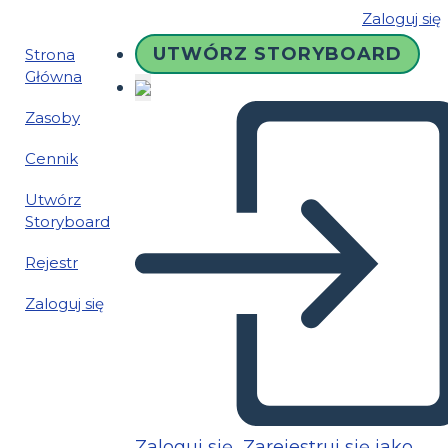
Zaloguj się
UTWÓRZ STORYBOARD
Strona
Główna
Zasoby
Cennik
Utwórz
Storyboard
Rejestr
Zaloguj się
Zaloguj się
Zarejestruj się jako