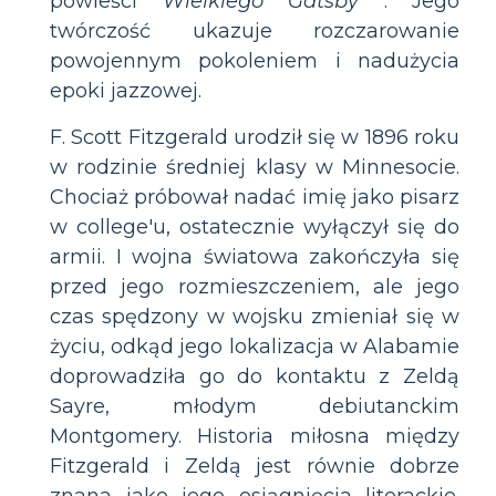
powieści
Wielkiego Gatsby
. Jego
twórczość ukazuje rozczarowanie
powojennym pokoleniem i nadużycia
epoki jazzowej.
F. Scott Fitzgerald urodził się w 1896 roku
w rodzinie średniej klasy w Minnesocie.
Chociaż próbował nadać imię jako pisarz
w college'u, ostatecznie wyłączył się do
armii. I wojna światowa zakończyła się
przed jego rozmieszczeniem, ale jego
czas spędzony w wojsku zmieniał się w
życiu, odkąd jego lokalizacja w Alabamie
doprowadziła go do kontaktu z Zeldą
Sayre, młodym debiutanckim
Montgomery. Historia miłosna między
Fitzgerald i Zeldą jest równie dobrze
znana jako jego osiągnięcia literackie.