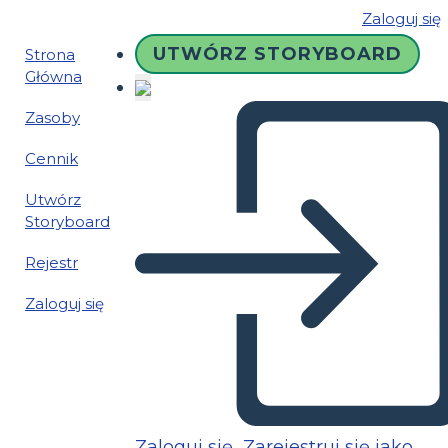
Zaloguj się
UTWÓRZ STORYBOARD
Strona
Główna
Zasoby
Cennik
Utwórz
Storyboard
Rejestr
Zaloguj się
Zaloguj się
Zarejestruj się jako