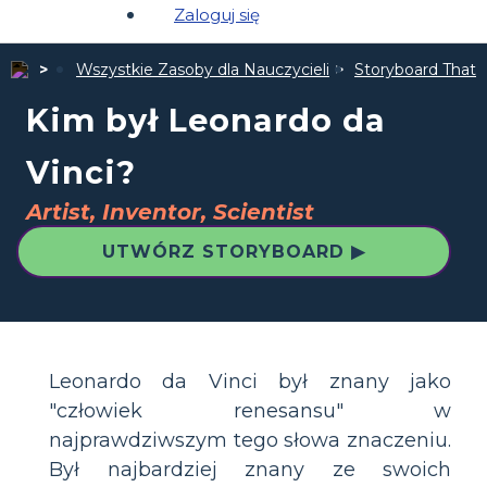
Zaloguj się
Wszystkie Zasoby dla Nauczycieli
Storyboard That 
Kim był Leonardo da
Vinci?
Artist, Inventor, Scientist
UTWÓRZ STORYBOARD ▶
Leonardo da Vinci był znany jako
"człowiek renesansu" w
najprawdziwszym tego słowa znaczeniu.
Był najbardziej znany ze swoich