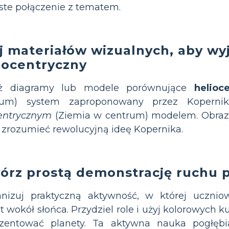
ste połączenie z tematem.
j materiałów wizualnych, aby wy
iocentryczny
ż diagramy lub modele porównujące
helioc
rum) system zaproponowany przez Koperni
entrycznym
(Ziemia w centrum) modelem. Obra
 zrozumieć rewolucyjną ideę Kopernika.
órz prostą demonstrację ruchu p
anizuj praktyczną aktywność, w której ucznio
t wokół słońca. Przydziel role i użyj kolorowych k
ezentować planety. Ta aktywna nauka pogłębia