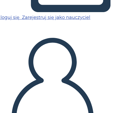
loguj się
Zarejestruj się jako nauczyciel