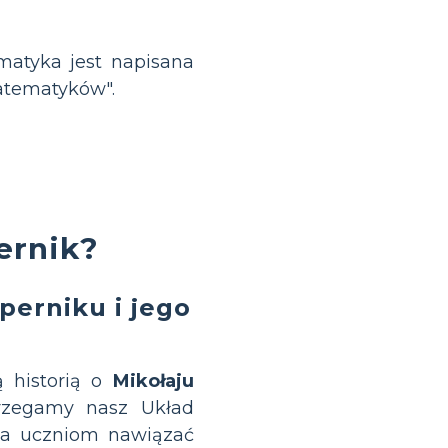
matyka jest napisana
atematyków".
ernik?
perniku i jego
ą historią o
Mikołaju
trzegamy nasz Układ
ga uczniom nawiązać