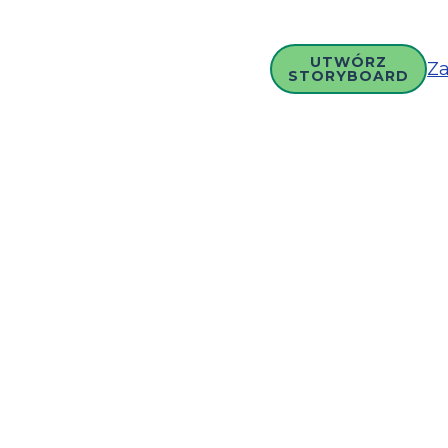
UTWÓRZ
Za
STORYBOARD