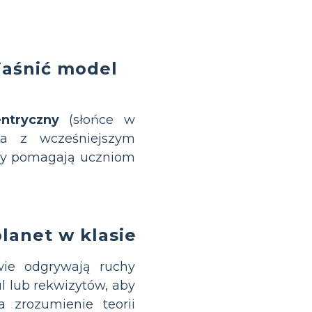
jaśnić model
entryczny
(słońce w
ka z wcześniejszym
zy pomagają uczniom
lanet w klasie
wie odgrywają ruchy
ul lub rekwizytów, aby
 zrozumienie teorii