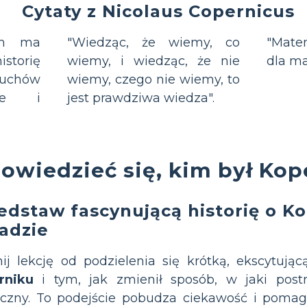
Cytaty z Nicolaus Copernicus
om ma
"Wiedząc, że wiemy, co
"Mate
istorię
wiemy, i wiedząc, że nie
dla m
uchów
wiemy, czego nie wiemy, to
dne i
jest prawdziwa wiedza".
dowiedzieć się, kim był Kop
edstaw fascynującą historię o Ko
adzie
ij lekcję od podzielenia się krótką, ekscytując
rniku
i tym, jak zmienił sposób, w jaki pos
eczny. To podejście pobudza ciekawość i poma