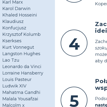
Karl Marx
Koper
Karol Darwin
Khaled Hosseini
Klaudiusz
Zac
Konfucjusz
ide
Krzysztof Kolumb
4
Kserkses
Zach
Kurt Vonnegut
szoku
Langston Hughes
może
Lao Tzu
aby d
Leonardo da Vinci
Lorraine Hansberry
Louis Pasteur
Poł
Ludwik XIV
wsp
Mahatma Gandhi
5
Pods
Malala Yousafzai
nast
Malcolm x