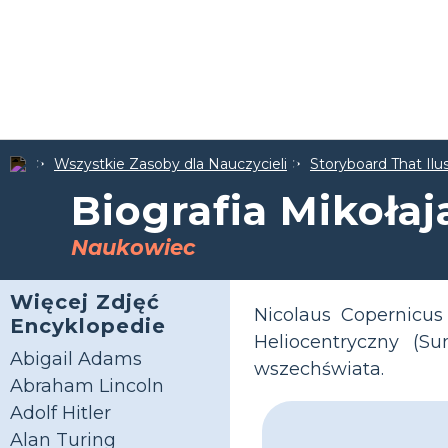
Wszystkie Zasoby dla Nauczycieli
Storyboard That Il
Biografia Mikoła
Naukowiec
Więcej Zdjęć
Nicolaus Copernicu
Encyklopedie
Heliocentryczny (S
Abigail Adams
wszechświata.
Abraham Lincoln
Adolf Hitler
Alan Turing