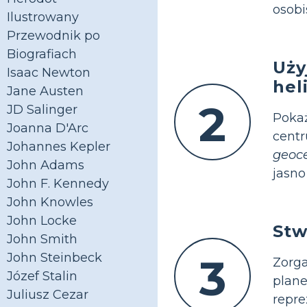
osobi
Ilustrowany
Przewodnik po
Biografiach
Uży
Isaac Newton
hel
Jane Austen
2
JD Salinger
Poka
Joanna D'Arc
cent
Johannes Kepler
geoc
John Adams
jasno
John F. Kennedy
John Knowles
John Locke
Stw
John Smith
John Steinbeck
3
Zorg
Józef Stalin
plane
Juliusz Cezar
repr