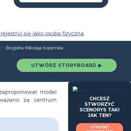
rejestruj się jako osoba fizyczna
Biografia Mikołaja Kopernika
UTWÓRZ STORYBOARD ▶
 zaproponował model
CHCESZ
 uważano za centrum
STWORZYĆ
SCENORYS TAKI
JAK TEN?
UTWÓRZ