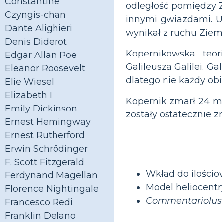
Constantine
odległość pomiędzy Z
Czyngis-chan
innymi gwiazdami. Uw
Dante Alighieri
wynikał z ruchu Ziemi
Denis Diderot
Kopernikowska teor
Edgar Allan Poe
Galileusza Galilei. Ga
Eleanor Roosevelt
dlatego nie każdy obi
Elie Wiesel
Elizabeth I
Kopernik zmarł 24 ma
Emily Dickinson
zostały ostatecznie z
Ernest Hemingway
Ernest Rutherford
Erwin Schrödinger
F. Scott Fitzgerald
Wkład do ilościo
Ferdynand Magellan
Model heliocent
Florence Nightingale
Commentariolus
Francesco Redi
Franklin Delano