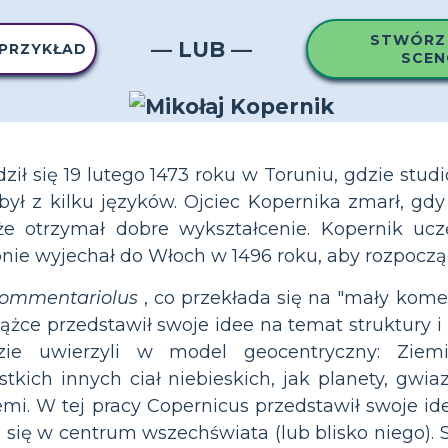
STWÓRZ
— LUB —
 PRZYKŁAD
SCEN
ził się 19 lutego 1473 roku w Toruniu, gdzie stu
ył z kilku języków. Ojciec Kopernika zmarł, gdy 
że otrzymał dobre wykształcenie. Kopernik uc
pnie wyjechał do Włoch w 1496 roku, aby rozpoczą
ommentariolus
, co przekłada się na "mały komen
iążce przedstawił swoje idee na temat struktury 
ie uwierzyli w model geocentryczny: Zie
kich innych ciał niebieskich, jak planety, gwiaz
mi. W tej pracy Copernicus przedstawił swoje idee
 się w centrum wszechświata (lub blisko niego). 