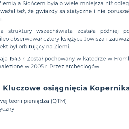
iemią a Słońcem była o wiele mniejsza niż odle
ażał też, że gwiazdy są statyczne i nie poruszał
.
ia struktury wszechświata została później p
lileo obserwował cztery księżyce Jowisza i zauważy
ekt był orbitujący na Ziemi.
ja 1543 r. Został pochowany w katedrze w Fromb
nalezione w 2005 r. Przez archeologów.
Kluczowe osiągnięcia Kopernik
wej teorii pieniądza (QTM)
ryczny