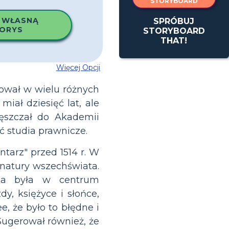
STORYBOARD
 WŁASNĄ
SPRÓBUJ
ORYS
STORYBOARD
THAT!
Więcej Opcji
diował w wielu różnych
miał dziesięć lat, ale
zęszczał do Akademii
ć studia prawnicze.
tarz" przed 1514 r. W
i natury wszechświata.
mia była w centrum
dy, księżyce i słońce,
, że było to błędne i
Sugerował również, że