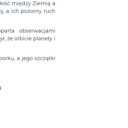
głość między Ziemią a
y, a ich pozorny ruch
oparta obserwacjami
ł, że orbicie planety i
orku, a jego szczątki
a