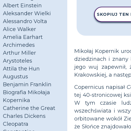
Albert Einstein
Aleksander Wielki
SKOPIUJ TEN
Alessandro Volta
Alice Walker
Amelia Earhart
Archimedes
Mikołaj Kopernik urod
Arthur Miller
dziedzinach i znany b
Arystoteles
jego wuj zapewnił, 
Attila the Hun
Krakowskiej, a nastę
Augustus
Benjamin Franklin
Copernicus napisał
C
Biografia Mikołaja
tej 40-stronicowej ks
Kopernika
W tym czasie ludz
Catherine the Great
wszechświata i wszyst
Charles Dickens
orbitowane wokół Zie
Cleopatra
że Słońce znajdowało