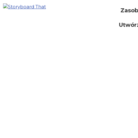
Zaso
Utwór