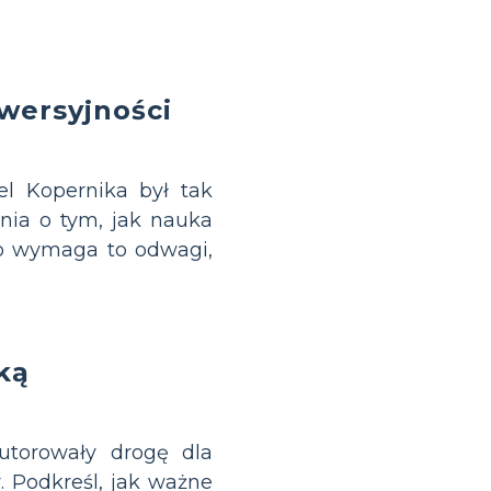
wersyjności
el Kopernika był tak
ia o tym, jak nauka
go wymaga to odwagi,
ką
utorowały drogę dla
r. Podkreśl, jak ważne