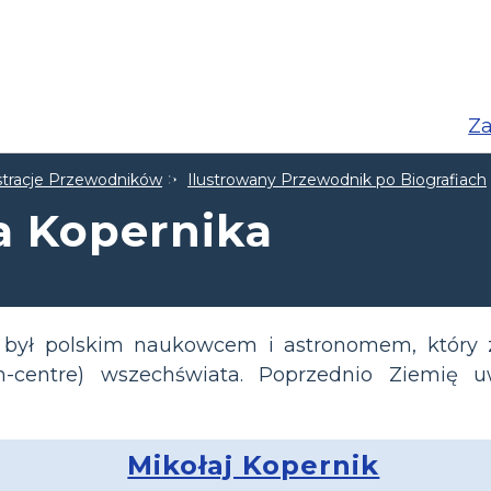
Za
ustracje Przewodników
Ilustrowany Przewodnik po Biografiach
ja Kopernika
s był polskim naukowcem i astronomem, który
un-centre) wszechświata. Poprzednio Ziemię
Mikołaj Kopernik