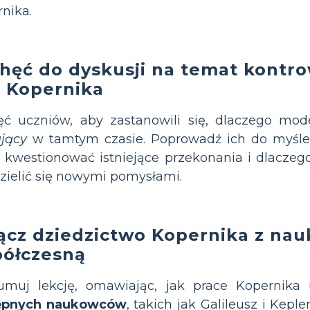
nika.
hęć do dyskusji na temat kontro
i Kopernika
ęć uczniów, aby zastanowili się, dlaczego mod
jący
w tamtym czasie. Poprowadź ich do myślen
 kwestionować istniejące przekonania i dlacze
zielić się nowymi pomysłami.
ącz dziedzictwo Kopernika z nau
ółczesną
umuj lekcję, omawiając, jak prace Kopernika 
ępnych naukowców
, takich jak Galileusz i Keple