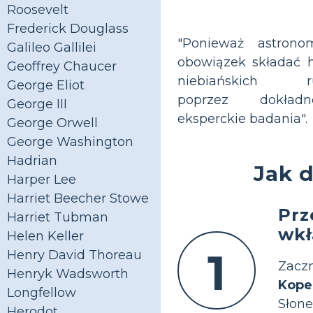
Roosevelt
Frederick Douglass
"Ponieważ astron
Galileo Gallilei
obowiązek składać h
Geoffrey Chaucer
niebiańskich r
George Eliot
poprzez dokła
George III
eksperckie badania".
George Orwell
George Washington
Hadrian
Jak 
Harper Lee
Harriet Beecher Stowe
Prz
Harriet Tubman
wkł
Helen Keller
1
Henry David Thoreau
Zaczn
Henryk Wadsworth
Kope
Longfellow
Słon
Herodot