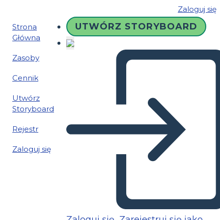
Zaloguj się
UTWÓRZ STORYBOARD
Strona
Główna
Zasoby
Cennik
Utwórz
Storyboard
Rejestr
Zaloguj się
Zaloguj się
Zarejestruj się jako