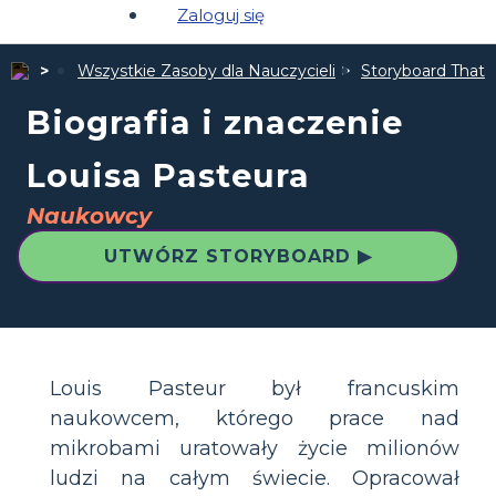
Zaloguj się
Wszystkie Zasoby dla Nauczycieli
Storyboard That 
Biografia i znaczenie
Louisa Pasteura
Naukowcy
UTWÓRZ STORYBOARD ▶
Louis Pasteur był francuskim
naukowcem, którego prace nad
mikrobami uratowały życie milionów
ludzi na całym świecie. Opracował