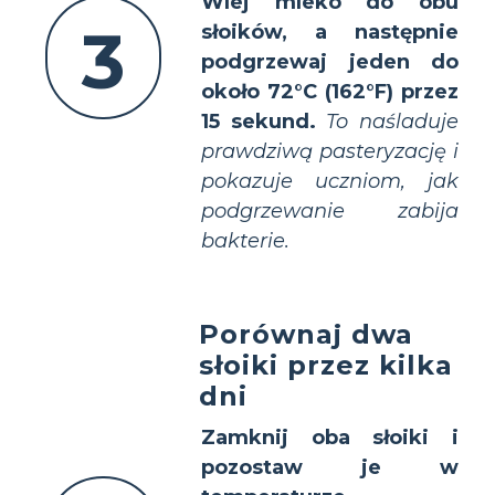
Wlej mleko do obu
3
słoików, a następnie
podgrzewaj jeden do
około 72°C (162°F) przez
15 sekund.
To naśladuje
prawdziwą pasteryzację i
pokazuje uczniom, jak
podgrzewanie zabija
bakterie.
Porównaj dwa
słoiki przez kilka
dni
Zamknij oba słoiki i
pozostaw je w