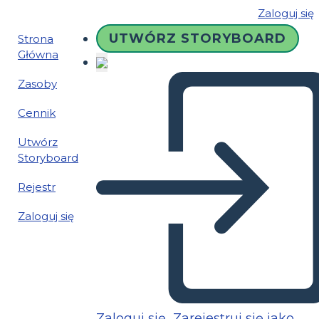
Zaloguj się
UTWÓRZ STORYBOARD
Strona
Główna
Zasoby
Cennik
Utwórz
Storyboard
Rejestr
Zaloguj się
Zaloguj się
Zarejestruj się jako