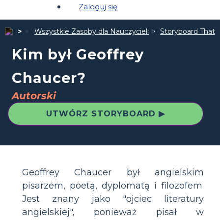
Zaloguj się
Wszystkie Zasoby dla Nauczycieli
Storyboard That 
Kim był Geoffrey
Chaucer?
Autorski
UTWÓRZ STORYBOARD ▶
Geoffrey Chaucer był angielskim
pisarzem, poetą, dyplomatą i filozofem.
Jest znany jako "ojciec literatury
angielskiej", ponieważ pisał w