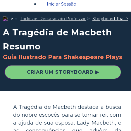
Iniciar Sessão
Todos os Recursos do Professor
Storyboard That 's 
A Tragédia de Macbeth
Resumo
Guia Ilustrado Para Shakespeare Plays
CRIAR UM STORYBOARD ▶
A Tragédia de Macbeth destaca a busca
do nobre escocês para se tornar rei, com
a ajuda de sua esposa, Lady Macbeth, e
as conseqüências que advêm da