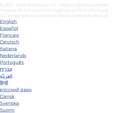
© 2026 - Clever Prototypes, LLC - Todos os direitos reservados.
StoryboardThat é uma marca registrada da
Clever Prototypes ,
LLC
e registrada no Escritório de Marcas e Patentes dos EUA
English
Español
Français
Deutsch
Italiana
Nederlands
Português
עברית
العَرَبِيَّة
हिन्दी
ру́сский язы́к
Dansk
Svenska
Suomi