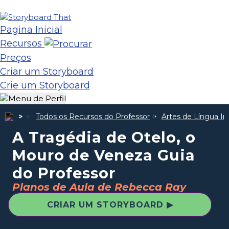
Pagina Inicial
Recursos
Preços
Criar um Storyboard
Crie um Storyboard
Todos os Recursos do Professor
Artes de Língua In
A Tragédia de Otelo, o
Mouro de Veneza Guia
do Professor
Planos de Aula de Rebecca Ray
CRIAR UM STORYBOARD ▶