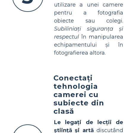
utilizare a unei camere
pentru a fotografia
obiecte sau colegi.
Subiliniați siguranța și
respectul
în manipularea
echipamentului și în
fotografierea altora.
Conectați
tehnologia
camerei cu
subiecte din
clasă
Le legați de lecții de
știință și artă
discutând