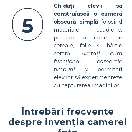
Ghidați elevii să
construiască o cameră
5
obscură simplă
folosind
materiale cotidiene,
precum o cutie de
cereale, folie și hârtie
cerată.
Arătați cum
funcționau camerele
timpurii
și permiteți
elevilor să experimenteze
cu capturarea imaginilor.
Întrebări frecvente
despre invenția camerei
foto