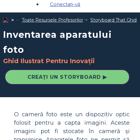
Conectați-vă
Toate Resursele Profesorilor
Storyboard That Ghiduri
Inventarea aparatului
foto
Ghid Ilustrat Pentru Inovații
CREAȚI UN STORYBOARD ▶
O cameră foto este un dispozitiv optic
folosit pentru a capta imagini. Aceste
imagini pot fi stocate în cameră și
transmise. Aparatele foto ne permit să