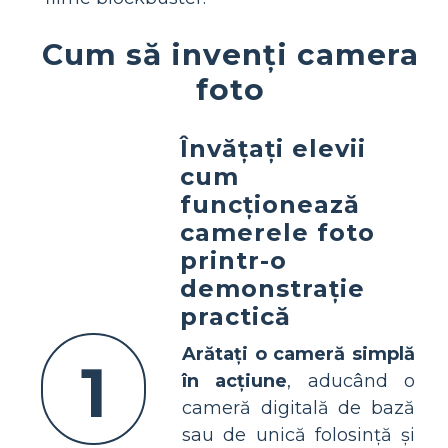
Cum să invenți camera
foto
Învățați elevii
cum
funcționează
camerele foto
printr-o
demonstrație
practică
Arătați o cameră simplă
1
în acțiune
, aducând o
cameră digitală de bază
sau de unică folosință și