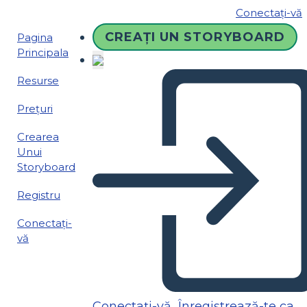
Conectați-vă
CREAȚI UN STORYBOARD
Pagina
Principala
Resurse
Prețuri
Crearea
Unui
Storyboard
Registru
Conectați-
vă
Conectați-vă
Înregistrează-te ca