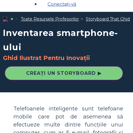
Conectați-vă
Toate Resursele Profesorilor
Storyboard That Ghiduri
Inventarea smartphone-
ului
Ghid Ilustrat Pentru Inovații
CREAȚI UN STORYBOARD ▶
Telefoanele inteligente sunt telefoane
mobile care pot de asemenea să
efectueze multe dintre funcțiile unui
computer, cum ar fi e-mail, fotografii și