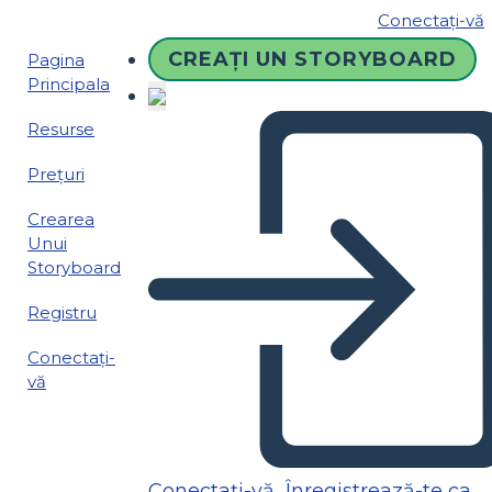
Conectați-vă
CREAȚI UN STORYBOARD
Pagina
Principala
Resurse
Prețuri
Crearea
Unui
Storyboard
Registru
Conectați-
vă
Conectați-vă
Înregistrează-te ca