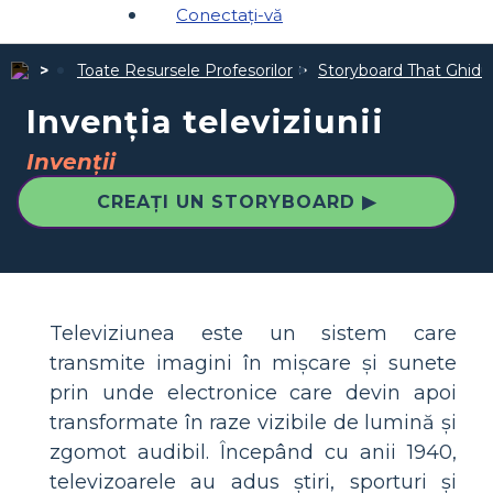
Conectați-vă
Toate Resursele Profesorilor
Storyboard That Ghiduri
Invenția televiziunii
Invenții
CREAȚI UN STORYBOARD ▶
Televiziunea este un sistem care
transmite imagini în mișcare și sunete
prin unde electronice care devin apoi
transformate în raze vizibile de lumină și
zgomot audibil. Începând cu anii 1940,
televizoarele au adus știri, sporturi și