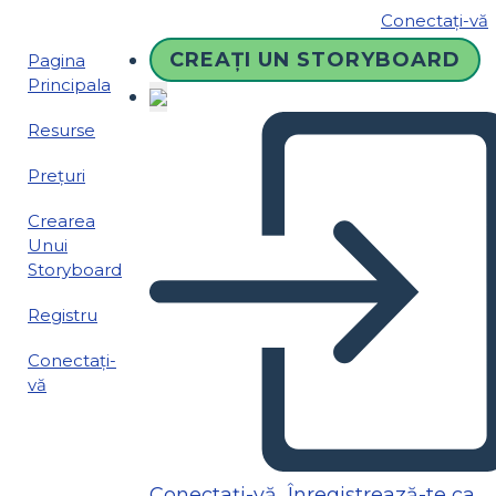
Conectați-vă
CREAȚI UN STORYBOARD
Pagina
Principala
Resurse
Prețuri
Crearea
Unui
Storyboard
Registru
Conectați-
vă
Conectați-vă
Înregistrează-te ca