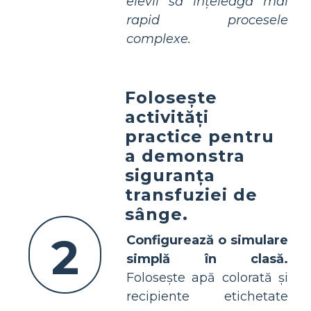
elevii să înțeleagă mai
rapid procesele
complexe.
Folosește
activități
practice pentru
a demonstra
siguranța
transfuziei de
sânge.
2
Configurează o simulare
simplă în clasă.
Folosește apă colorată și
recipiente etichetate