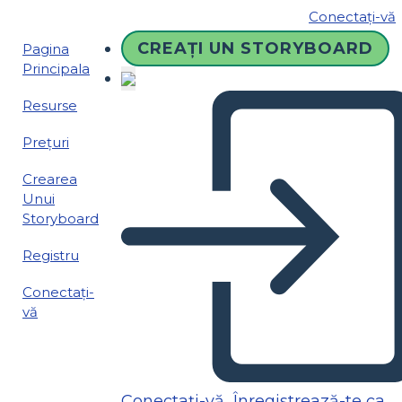
Conectați-vă
CREAȚI UN STORYBOARD
Pagina
Principala
Resurse
Prețuri
Crearea
Unui
Storyboard
Registru
Conectați-
vă
Conectați-vă
Înregistrează-te ca