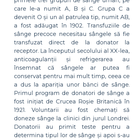
primele trei grupuri de sânge uman, pe
care le-a numit A, B și C. Grupa C a
devenit O și un al patrulea tip, numit AB,
a fost adăugat în 1902. Transfuziile de
sânge precoce necesitau sângele să fie
transfuzat direct de la donator la
receptor. La începutul secolului al XX-lea,
anticoagulanții și refrigerarea au
însemnat că sângele ar putea fi
conservat pentru mai mult timp, ceea ce
a dus la apariția unor bănci de sânge.
Primul program de donatori de sânge a
fost inițiat de Crucea Roșie Britanică în
1921. Voluntarii au fost chemați să
doneze sânge la clinici din jurul Londrei.
Donatorii au primit teste pentru a
determina tipul lor de sânge și apoi s-au