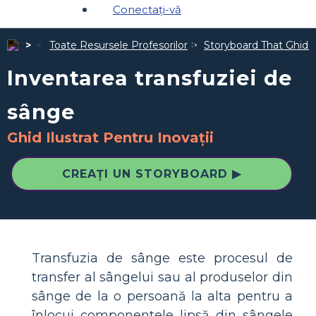
Conectați-vă
Toate Resursele Profesorilor
Storyboard That Ghiduri
Inventarea transfuziei de
sânge
Ghid Ilustrat Pentru Inovații
CREAȚI UN STORYBOARD ▶
Transfuzia de sânge este procesul de
transfer al sângelui sau al produselor din
sânge de la o persoană la alta pentru a
înlocui componentele lipsă din sângele