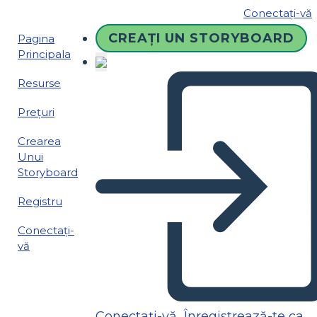
Conectați-vă
CREAȚI UN STORYBOARD
Pagina
Principala
Resurse
Prețuri
Crearea
Unui
Storyboard
Registru
Conectați-
vă
Conectați-vă
Înregistrează-te ca