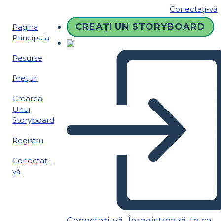
Conectați-vă
CREAȚI UN STORYBOARD
Pagina
Principala
Resurse
Prețuri
Crearea
Unui
Storyboard
Registru
Conectați-
vă
Conectați-vă
Înregistrează-te ca