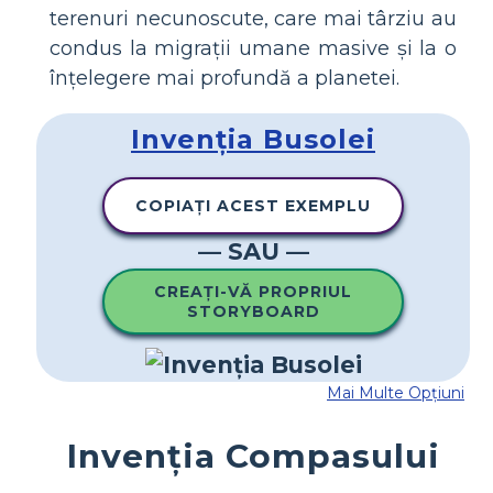
terenuri necunoscute, care mai târziu au
condus la migrații umane masive și la o
înțelegere mai profundă a planetei.
Invenția Busolei
COPIAȚI ACEST EXEMPLU
— SAU —
CREAȚI-VĂ PROPRIUL
STORYBOARD
Mai Multe Opțiuni
Invenția Compasului