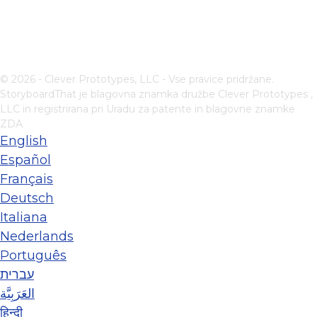
© 2026 - Clever Prototypes, LLC - Vse pravice pridržane.
StoryboardThat je blagovna znamka družbe
Clever Prototypes ,
LLC
in registrirana pri Uradu za patente in blagovne znamke
ZDA
English
Español
Français
Deutsch
Italiana
Nederlands
Português
עברית
العَرَبِيَّة
हिन्दी