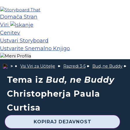
Domača Stran
Viri
Cenitev
Ustvari Storyboard
Ustvarite Snemalno Knjigo
Vsi Viri za Učitelje
Razredi 3-5
Bud, ne Buddy
Tema iz
Bud, ne Buddy
Christopherja Paula
Curtisa
KOPIRAJ DEJAVNOST