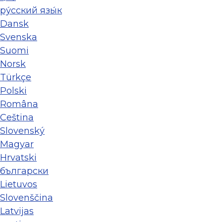
ру́сский язы́к
Dansk
Svenska
Suomi
Norsk
Türkçe
Polski
Româna
Ceština
Slovenský
Magyar
Hrvatski
български
Lietuvos
Slovenščina
Latvijas