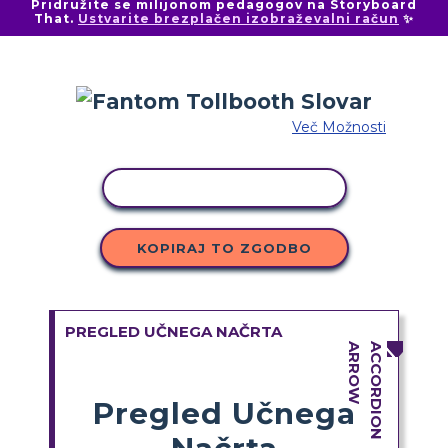
Pridružite se milijonom pedagogov na Storyboard
That.
Ustvarite brezplačen izobraževalni račun
✨
Več Možnosti
KOPIRAJ DEJAVNOST
KOPIRAJ TO ZGODBO
PREGLED UČNEGA NAČRTA
Pregled Učnega
Načrta