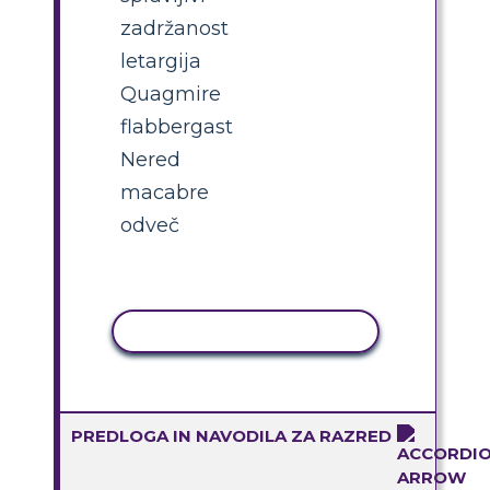
zadržanost
letargija
Quagmire
flabbergast
Nered
macabre
odveč
KOPIRAJ DEJAVNOST
PREDLOGA IN NAVODILA ZA RAZRED