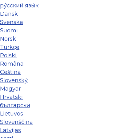
ру́сский язы́к
Dansk
Svenska
Suomi
Norsk
Türkçe
Polski
Româna
Ceština
Slovenský
Magyar
Hrvatski
български
Lietuvos
Slovenščina
Latvijas