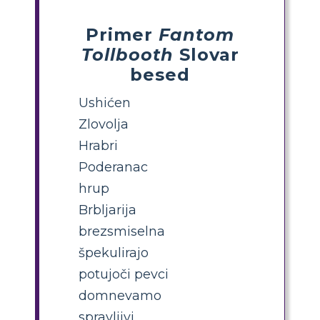
Primer
Fantom
Tollbooth
Slovar
besed
Ushićen
Zlovolja
Hrabri
Poderanac
hrup
Brbljarija
brezsmiselna
špekulirajo
potujoči pevci
domnevamo
spravljivi