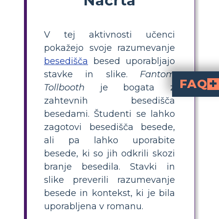
V tej aktivnosti učenci
pokažejo svoje razumevanje
besedišča
besed uporabljajo
stavke in slike.
Fantom
FAQ
Tollbooth
je bogata z
zahtevnih besedišča
Na kakšen način lahko učitelji vključijo tehnologijo za izvajanje dejavnosti, povezanih z
Za vaje besedišča, igre in interaktivne zemljevide besed lahko učitelji uporabljajo aplikacije in spletne vire. Pozovite svoje učence, naj posnamejo filme ali predstavitve, ki opredeljujejo težke izraze v okviru pripovedi.
Kako se lahko sk
Skupinske dejavnosti spodbujajo sodelovalno učenje. Dajte študentom dejavnosti, ki jih morajo do
Kako lahko učit
Učitelji lahko učence ocenjujejo z različnimi metodami, vključno s pogovori v razredu, kvizi, predstavitvami in ustvarjalnimi projekti. Ocenite sposobnost učencev za uporabo besed v definiciji ter njihovo razumevanje in praktično uporabo izrazov.
besedami. Študenti se lahko
zagotovi besedišča besede,
ali pa lahko uporabite
besede, ki so jih odkrili skozi
branje besedila. Stavki in
slike preverili razumevanje
besede in kontekst, ki je bila
uporabljena v romanu.