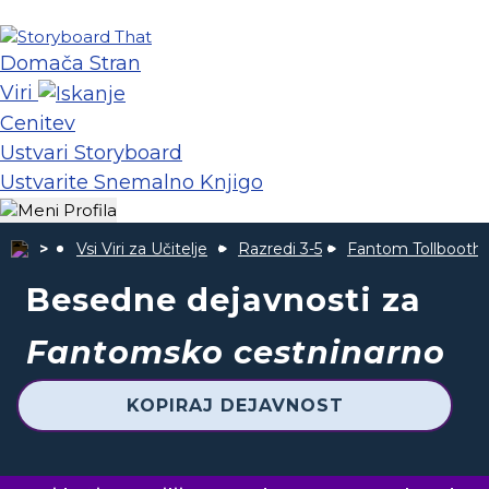
Domača Stran
Viri
Cenitev
Ustvari Storyboard
Ustvarite Snemalno Knjigo
Vsi Viri za Učitelje
Razredi 3-5
Fantom Tollbooth
Besedne dejavnosti za
Fantomsko cestninarno
KOPIRAJ DEJAVNOST