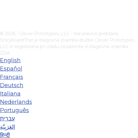
© 2026 - Clever Prototypes, LLC - Vse pravice pridržane.
StoryboardThat je blagovna znamka družbe
Clever Prototypes ,
LLC
in registrirana pri Uradu za patente in blagovne znamke
ZDA
English
Español
Français
Deutsch
Italiana
Nederlands
Português
עברית
العَرَبِيَّة
हिन्दी