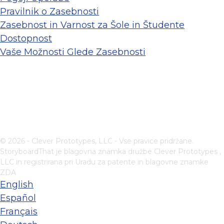
Pravilnik o Zasebnosti
Zasebnost in Varnost za Šole in Študente
Dostopnost
Vaše Možnosti Glede Zasebnosti
© 2026 - Clever Prototypes, LLC - Vse pravice pridržane.
StoryboardThat je blagovna znamka družbe
Clever Prototypes ,
LLC
in registrirana pri Uradu za patente in blagovne znamke
ZDA
English
Español
Français