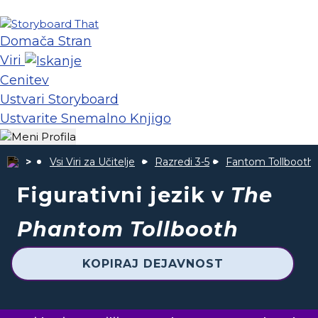
Domača Stran
Viri
Cenitev
Ustvari Storyboard
Ustvarite Snemalno Knjigo
Vsi Viri za Učitelje
Razredi 3-5
Fantom Tollbooth
Figurativni jezik v
The
Phantom Tollbooth
KOPIRAJ DEJAVNOST