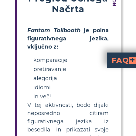
Načrta
Fantom Tollbooth
je polna
figurativnega jezika,
vključno z:
FAQ
komparacije
pretiravanje
Kako "The Phantom 
V "The Phantom Tollbooth" Norton Juster oblikuje živo in domiselno zgodbo z uporabo figurat
Kako imajo osrednje i
Figurativni jezik poudarja transformacijski potencial jezika in izobraževanja, h
alegorija
idiomi
In več!
V tej aktivnosti, bodo dijaki
neposredno citiram
figurativnega jezika iz
besedila, in prikazati svoje