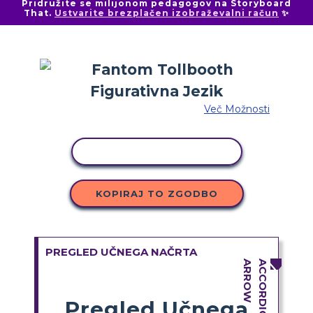
Pridružite se milijonom pedagogov na Storyboard
That.
Ustvarite brezplačen izobraževalni račun
✨
Več Možnosti
KOPIRAJ DEJAVNOST
KOPIRAJ TO ZGODBO
PREGLED UČNEGA NAČRTA
Pregled Učnega