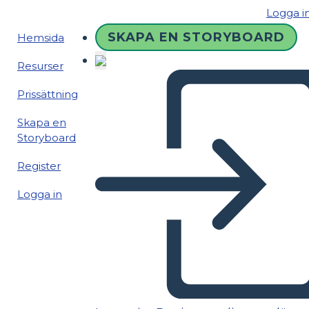
Logga i
SKAPA EN STORYBOARD
Hemsida
Resurser
Prissättning
Skapa en
Storyboard
Register
Logga in