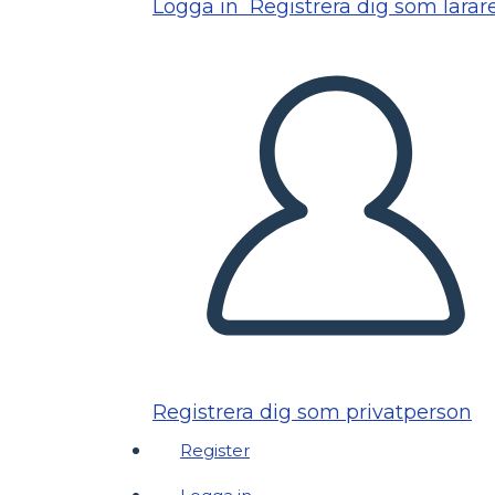
Logga in
Registrera dig som lärar
Registrera dig som privatperson
Register