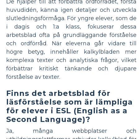
De hjälper till att förbättra ordförrådet, förstå
huvudidén, känna igen detaljer och utveckla
slutledningsförmåga. För yngre elever, som de
i dagis och 1:a klass, fokuserar dessa
arbetsblad ofta på grundläggande förståelse
och ordförråd. När eleverna går vidare till
högre betyg, innehåller kalkylbladen mer
komplexa texter och analytiska frågor, vilket
förbättrar kritiskt tänkande och djupare
förståelse av texter.
Finns det arbetsblad för
läsförståelse som är lämpliga
för elever i ESL (English as a
Second Language)?
Ja, många webbplatser och