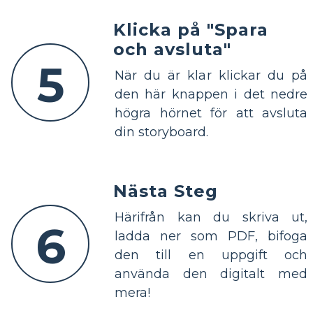
Klicka på "Spara
och avsluta"
5
När du är klar klickar du på
den här knappen i det nedre
högra hörnet för att avsluta
din storyboard.
Nästa Steg
Härifrån kan du skriva ut,
6
ladda ner som PDF, bifoga
den till en uppgift och
använda den digitalt med
mera!