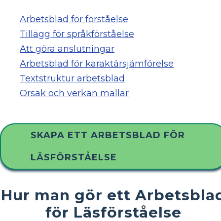
Arbetsblad för förståelse
Tillägg för språkförståelse
Att göra anslutningar
Arbetsblad för karaktärsjämförelse
Textstruktur arbetsblad
Orsak och verkan mallar
SKAPA ETT ARBETSBLAD FÖR
LÄSFÖRSTÅELSE
Hur man gör ett Arbetsbla
för Läsförståelse