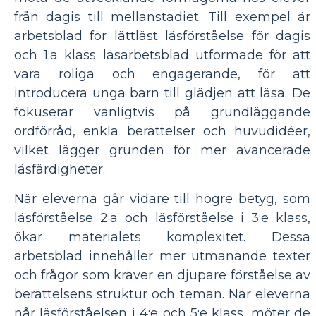
från dagis till mellanstadiet. Till exempel är
arbetsblad för lättläst läsförståelse för dagis
och 1:a klass läsarbetsblad utformade för att
vara roliga och engagerande, för att
introducera unga barn till glädjen att läsa. De
fokuserar vanligtvis på grundläggande
ordförråd, enkla berättelser och huvudidéer,
vilket lägger grunden för mer avancerade
läsfärdigheter.
När eleverna går vidare till högre betyg, som
läsförståelse 2:a och läsförståelse i 3:e klass,
ökar materialets komplexitet. Dessa
arbetsblad innehåller mer utmanande texter
och frågor som kräver en djupare förståelse av
berättelsens struktur och teman. När eleverna
når läsförståelsen i 4:e och 5:e klass, möter de