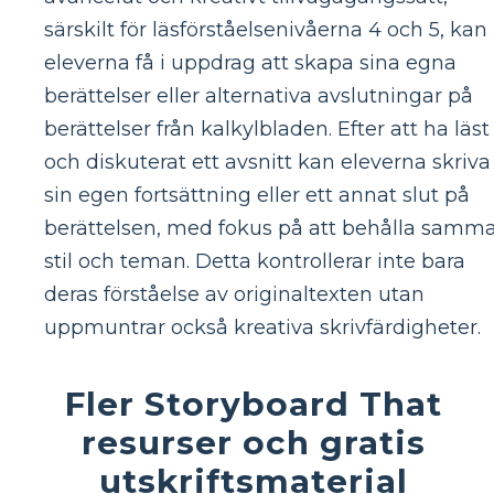
särskilt för läsförståelsenivåerna 4 och 5, kan
eleverna få i uppdrag att skapa sina egna
berättelser eller alternativa avslutningar på
berättelser från kalkylbladen. Efter att ha läst
och diskuterat ett avsnitt kan eleverna skriva
sin egen fortsättning eller ett annat slut på
berättelsen, med fokus på att behålla samm
stil och teman. Detta kontrollerar inte bara
deras förståelse av originaltexten utan
uppmuntrar också kreativa skrivfärdigheter.
Fler Storyboard That
resurser och gratis
utskriftsmaterial