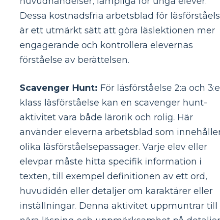
huvudhändelser, lämpliga för unga elever.
Dessa kostnadsfria arbetsblad för läsförståel
är ett utmärkt sätt att göra läslektionen mer
engagerande och kontrollera elevernas
förståelse av berättelsen.
Scavenger Hunt:
För läsförståelse 2:a och 3:e
klass läsförståelse kan en scavenger hunt-
aktivitet vara både lärorik och rolig. Här
använder eleverna arbetsblad som innehålle
olika läsförståelsepassager. Varje elev eller
elevpar måste hitta specifik information i
texten, till exempel definitionen av ett ord,
huvudidén eller detaljer om karaktärer eller
inställningar. Denna aktivitet uppmuntrar till