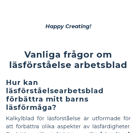
Happy Creating!
Vanliga frågor om
läsförståelse arbetsblad
Hur kan
läsförståelsearbetsblad
förbättra mitt barns
läsförmåga?
Kalkylblad för läsförståelse är utformade för
att förbättra olika aspekter av läsfärdigheter.