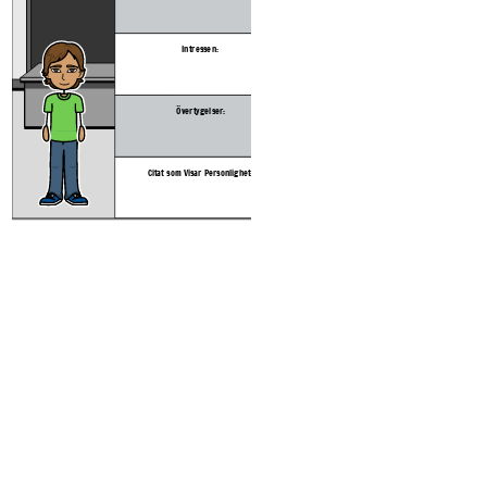
C
Intressen:
Övertygelser:
Create your own at Storyb
Citat som Visar Personlighet: