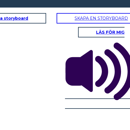
a storyboard
SKAPA EN STORYBOARD
LÄS FÖR MIG
Jonas mor
Egenskaper:
aper:
Intressen:
ssen:
Egen
Övertygelser:
elser:
Citat som Visar Personlighet:
 Personlighet: