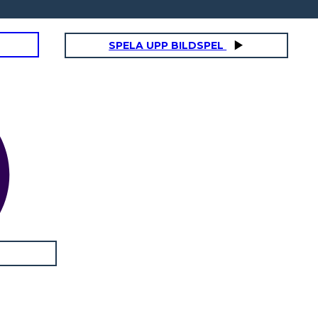
SPELA UPP BILDSPEL
Jonas far
Egenskaper:
Intressen:
skaper: Intressen: Föreställningar: Citat
som visar personlighet:
Övertygelser:
Citat som Visar Personlighet: