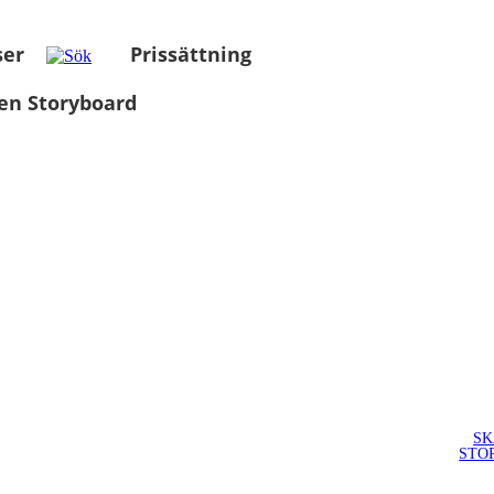
ser
Prissättning
en Storyboard
SK
STO