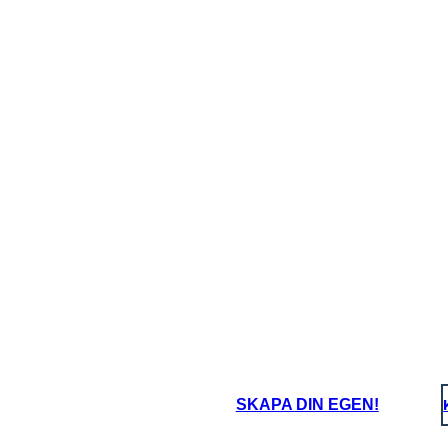
itat som Visar Personlighet:
Citat som Visa
oard That
SKAPA DIN EGEN!