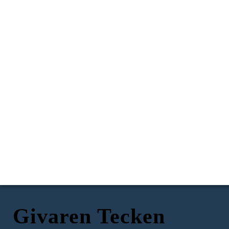
Givaren Tecken
Jonas
Givaren
Jonas mor
Jonas far