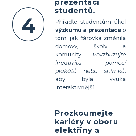
prezentací
studentů.
4
Přiřaďte studentům úkol
výzkumu a prezentace
o
tom, jak žárovka změnila
domovy, školy a
komunity.
Povzbuzujte
kreativitu pomocí
plakátů nebo snímků
,
aby byla výuka
interaktivnější.
Prozkoumejte
kariéry v oboru
elektřiny a