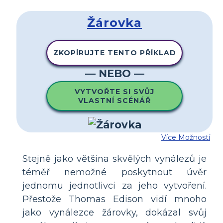
Žárovka
ZKOPÍRUJTE TENTO PŘÍKLAD
— NEBO —
VYTVOŘTE SI SVŮJ
VLASTNÍ SCÉNÁŘ
Více Možností
Stejně jako většina skvělých vynálezů je
téměř nemožné poskytnout úvěr
jednomu jednotlivci za jeho vytvoření.
Přestože Thomas Edison vidí mnoho
jako vynálezce žárovky, dokázal svůj