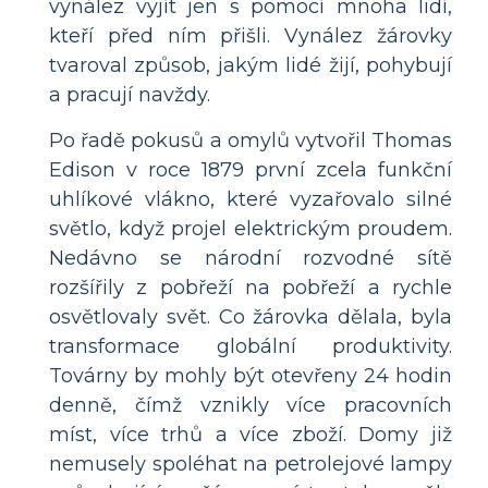
vynález vyjít jen s pomocí mnoha lidí,
kteří před ním přišli. Vynález žárovky
tvaroval způsob, jakým lidé žijí, pohybují
a pracují navždy.
Po řadě pokusů a omylů vytvořil Thomas
Edison v roce 1879 první zcela funkční
uhlíkové vlákno, které vyzařovalo silné
světlo, když projel elektrickým proudem.
Nedávno se národní rozvodné sítě
rozšířily z pobřeží na pobřeží a rychle
osvětlovaly svět. Co žárovka dělala, byla
transformace globální produktivity.
Továrny by mohly být otevřeny 24 hodin
denně, čímž vznikly více pracovních
míst, více trhů a více zboží. Domy již
nemusely spoléhat na petrolejové lampy