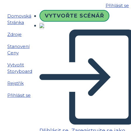
Přihlásit se
VYTVOŘTE SCÉNÁŘ
Domovská
Stránka
Zdroje
Stanovení
Ceny
Vytvořit
Storyboard
Rejstřík
Přihlásit se
Přihlásit se
Zaregistrujte se jako