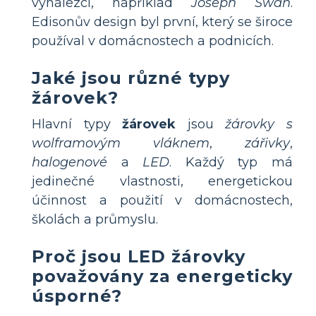
vynálezci, například
Joseph Swan
.
Edisonův design byl první, který se široce
používal v domácnostech a podnicích.
Jaké jsou různé typy
žárovek?
Hlavní typy
žárovek
jsou
žárovky s
wolframovým vláknem
,
zářivky
,
halogenové
a
LED
. Každý typ má
jedinečné vlastnosti, energetickou
účinnost a použití v domácnostech,
školách a průmyslu.
Proč jsou LED žárovky
považovány za energeticky
úsporné?