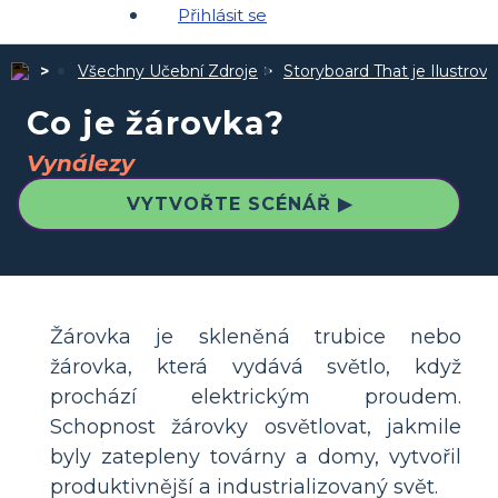
Přihlásit se
Všechny Učební Zdroje
Storyboard That je Ilustro
Co je žárovka?
Vynálezy
VYTVOŘTE SCÉNÁŘ ▶
Žárovka je skleněná trubice nebo
žárovka, která vydává světlo, když
prochází elektrickým proudem.
Schopnost žárovky osvětlovat, jakmile
byly zatepleny továrny a domy, vytvořil
produktivnější a industrializovaný svět.