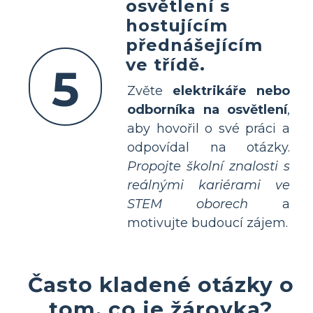
osvětlení s
hostujícím
přednášejícím
ve třídě.
5
Zvěte
elektrikáře nebo
odborníka na osvětlení
,
aby hovořil o své práci a
odpovídal na otázky.
Propojte školní znalosti s
reálnými kariérami ve
STEM oborech
a
motivujte budoucí zájem.
Často kladené otázky o
tom, co je žárovka?