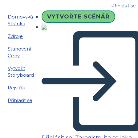
Přihlásit se
VYTVOŘTE SCÉNÁŘ
Domovská
Stránka
Zdroje
Stanovení
Ceny
Vytvořit
Storyboard
Rejstřík
Přihlásit se
Přihlásit se
Zaregistrujte se jako