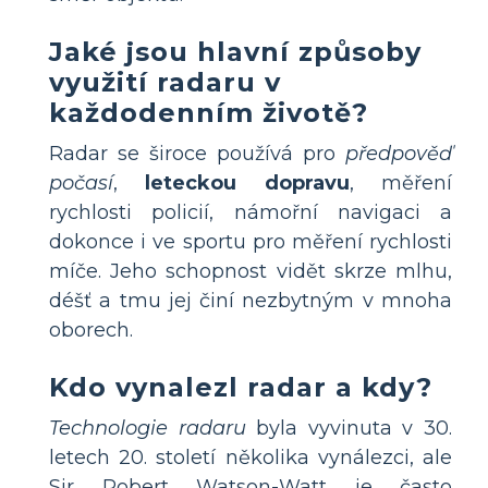
Jaké jsou hlavní způsoby
využití radaru v
každodenním životě?
Radar se široce používá pro
předpověď
počasí
,
leteckou dopravu
, měření
rychlosti policií, námořní navigaci a
dokonce i ve sportu pro měření rychlosti
míče. Jeho schopnost vidět skrze mlhu,
déšť a tmu jej činí nezbytným v mnoha
oborech.
Kdo vynalezl radar a kdy?
Technologie radaru
byla vyvinuta v 30.
letech 20. století několika vynálezci, ale
Sir Robert Watson-Watt je často