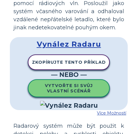
pomocí rádiových vln. Posloužil jako
systém včasného varování a odhaloval
vzdálené nepřátelské letadlo, které bylo
jinak nedetekovatelné pouhým okem.
Vynález Radaru
ZKOPÍRUJTE TENTO PŘÍKLAD
— NEBO —
VYTVOŘTE SI SVŮJ
VLASTNÍ SCÉNÁŘ
Více Možností
Radarový systém může být použit k
detekci polohy a rychlosti objektu.