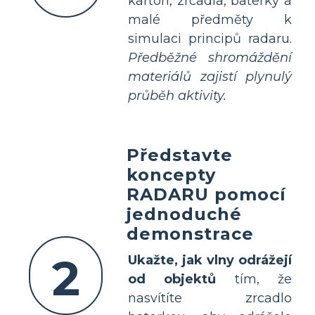
karton, zrcadla, baterky a
malé předměty k
simulaci principů radaru.
Předběžné shromáždění
materiálů zajistí plynulý
průběh aktivity.
Představte
koncepty
RADARU pomocí
jednoduché
demonstrace
2
Ukažte, jak vlny odrážejí
od objektů
tím, že
nasvítíte zrcadlo