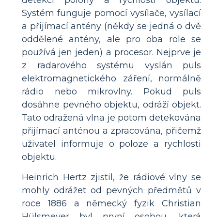
Systém funguje pomocí vysílače, vysílací
a přijímací antény (někdy se jedná o dvě
oddělené antény, ale pro oba role se
používá jen jeden) a procesor. Nejprve je
z radarového systému vyslán puls
elektromagnetického záření, normálně
rádio nebo mikrovlny. Pokud puls
dosáhne pevného objektu, odráží objekt.
Tato odražená vlna je potom detekována
přijímací anténou a zpracována, přičemž
uživatel informuje o poloze a rychlosti
objektu.
Heinrich Hertz zjistil, že rádiové vlny se
mohly odrážet od pevných předmětů v
roce 1886 a německý fyzik Christian
Hülsmeyer byl první osobou, která