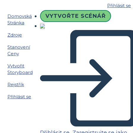
Přihlásit se
VYTVOŘTE SCÉNÁŘ
Domovská
Stránka
Zdroje
Stanovení
Ceny
Vytvořit
Storyboard
Rejstřík
Přihlásit se
Přihlásit se
Zaregistrujte se jako