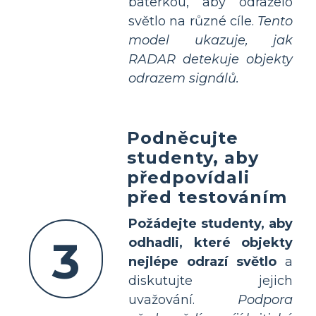
baterkou, aby odráželo
světlo na různé cíle.
Tento
model ukazuje, jak
RADAR detekuje objekty
odrazem signálů.
Podněcujte
studenty, aby
předpovídali
před testováním
Požádejte studenty, aby
3
odhadli, které objekty
nejlépe odrazí světlo
a
diskutujte jejich
uvažování.
Podpora