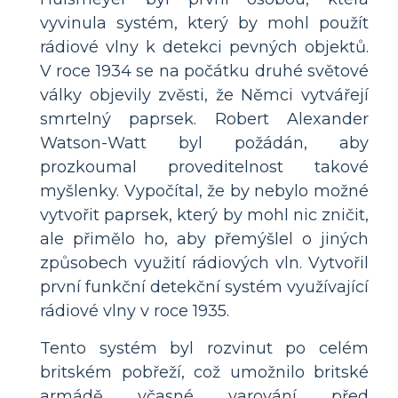
vyvinula systém, který by mohl použít
rádiové vlny k detekci pevných objektů.
V roce 1934 se na počátku druhé světové
války objevily zvěsti, že Němci vytvářejí
smrtelný paprsek. Robert Alexander
Watson-Watt byl požádán, aby
prozkoumal proveditelnost takové
myšlenky. Vypočítal, že by nebylo možné
vytvořit paprsek, který by mohl nic zničit,
ale přimělo ho, aby přemýšlel o jiných
způsobech využití rádiových vln. Vytvořil
první funkční detekční systém využívající
rádiové vlny v roce 1935.
Tento systém byl rozvinut po celém
britském pobřeží, což umožnilo britské
armádě včasné varování před