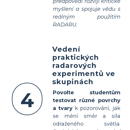
předpovědí rozvíjí kritické
myšlení a spojuje vědu s
reálným použitím
RADARU.
Vedení
praktických
radarových
experimentů ve
skupinách
4
Povolte studentům
testovat různé povrchy
a tvary
k pozorování, jak
se mění směr a síla
odraženého světla.