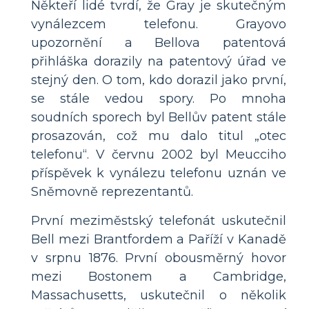
Někteří lidé tvrdí, že Gray je skutečným
vynálezcem telefonu. Grayovo
upozornění a Bellova patentová
přihláška dorazily na patentový úřad ve
stejný den. O tom, kdo dorazil jako první,
se stále vedou spory. Po mnoha
soudních sporech byl Bellův patent stále
prosazován, což mu dalo titul „otec
telefonu“. V červnu 2002 byl Meucciho
příspěvek k vynálezu telefonu uznán ve
Sněmovně reprezentantů.
První meziměstský telefonát uskutečnil
Bell mezi Brantfordem a Paříží v Kanadě
v srpnu 1876. První obousměrný hovor
mezi Bostonem a Cambridge,
Massachusetts, uskutečnil o několik