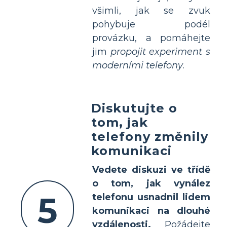
všimli, jak se zvuk
pohybuje podél
provázku, a pomáhejte
jim
propojit experiment s
moderními telefony
.
Diskutujte o
tom, jak
telefony změnily
komunikaci
Vedete diskuzi ve třídě
o tom, jak vynález
5
telefonu usnadnil lidem
komunikaci na dlouhé
vzdálenosti.
Požádejte