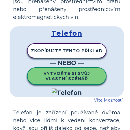
jsou přenášeny prostřednictvím drátů
nebo přenášeny prostřednictvím
elektromagnetických vln.
Telefon
ZKOPÍRUJTE TENTO PŘÍKLAD
— NEBO —
VYTVOŘTE SI SVŮJ
VLASTNÍ SCÉNÁŘ
Více Možností
Telefon je zařízení používané dvěma
nebo více lidmi k vedení konverzace,
když jsou příliš daleko od sebe, než aby