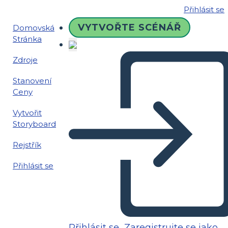
Přihlásit se
VYTVOŘTE SCÉNÁŘ
Domovská
Stránka
Zdroje
Stanovení
Ceny
Vytvořit
Storyboard
Rejstřík
Přihlásit se
Přihlásit se
Zaregistrujte se jako