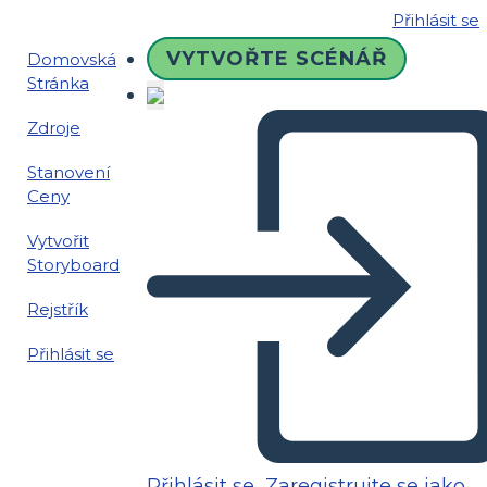
Přihlásit se
VYTVOŘTE SCÉNÁŘ
Domovská
Stránka
Zdroje
Stanovení
Ceny
Vytvořit
Storyboard
Rejstřík
Přihlásit se
Přihlásit se
Zaregistrujte se jako