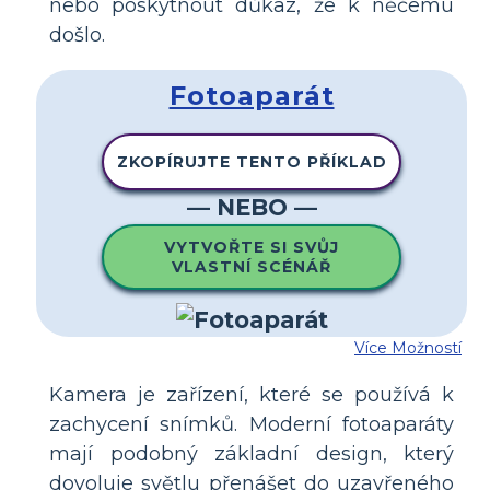
nebo poskytnout důkaz, že k něčemu
došlo.
Fotoaparát
ZKOPÍRUJTE TENTO PŘÍKLAD
— NEBO —
VYTVOŘTE SI SVŮJ
VLASTNÍ SCÉNÁŘ
Více Možností
Kamera je zařízení, které se používá k
zachycení snímků. Moderní fotoaparáty
mají podobný základní design, který
dovoluje světlu přenášet do uzavřeného