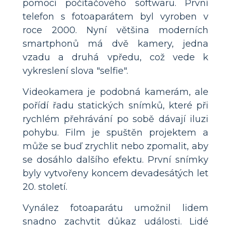
pomocí počítačového softwaru. První
telefon s fotoaparátem byl vyroben v
roce 2000. Nyní většina moderních
smartphonů má dvě kamery, jedna
vzadu a druhá vpředu, což vede k
vykreslení slova "selfie".
Videokamera je podobná kamerám, ale
pořídí řadu statických snímků, které při
rychlém přehrávání po sobě dávají iluzi
pohybu. Film je spuštěn projektem a
může se buď zrychlit nebo zpomalit, aby
se dosáhlo dalšího efektu. První snímky
byly vytvořeny koncem devadesátých let
20. století.
Vynález fotoaparátu umožnil lidem
snadno zachytit důkaz události. Lidé