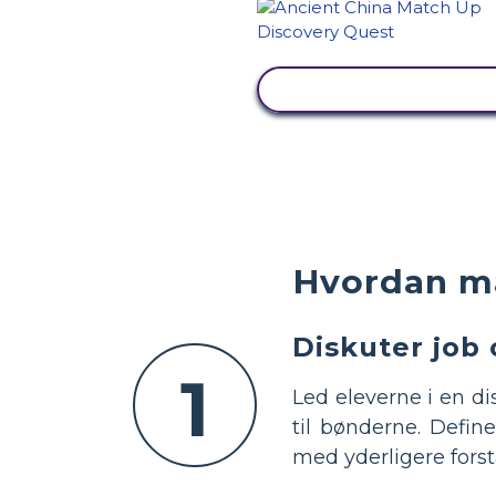
SE AKTIVITET
Hvordan ma
Diskuter job 
1
Led eleverne i en di
til bønderne. Define
med yderligere forst