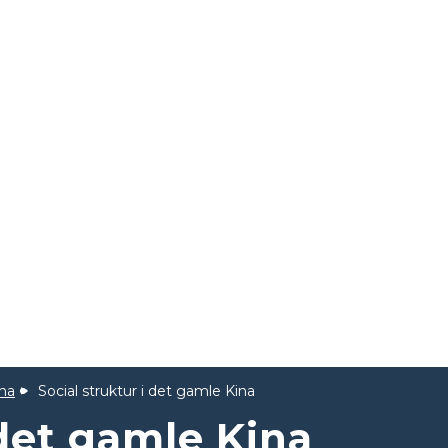
na
Social struktur i det gamle Kina
 det gamle Kina