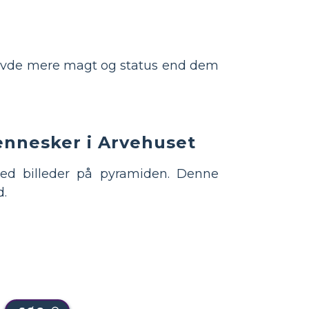
 havde mere magt og status end dem
ennesker i Arvehuset
ed billeder på pyramiden. Denne
d.