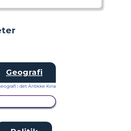
eter
Geografi
SE AKTIVITET