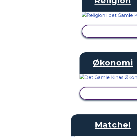
Religion
SE AKTIVITET
Økonomi
SE AKTIVITET
Matche!