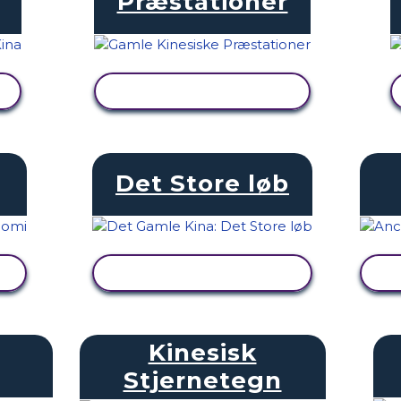
Præstationer
SE AKTIVITET
Det Store løb
SE AKTIVITET
Kinesisk
Stjernetegn