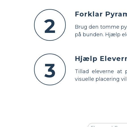
Forklar Pyram
2
Brug den tomme pyra
på bunden. Hjælp ele
Hjælp Elever
3
Tillad eleverne a
visuelle placering v