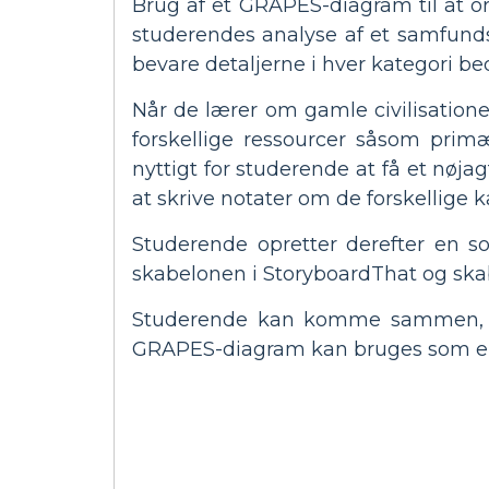
Brug af et GRAPES-diagram til at or
studerendes analyse af et samfunds 
bevare detaljerne i hver kategori be
Når de lærer om gamle civilisatione
forskellige ressourcer såsom primæ
nyttigt for studerende at få et nøja
at skrive notater om de forskellige k
Studerende opretter derefter en so
skabelonen i StoryboardThat og skabe 
Studerende kan komme sammen, efte
GRAPES-diagram kan bruges som en 