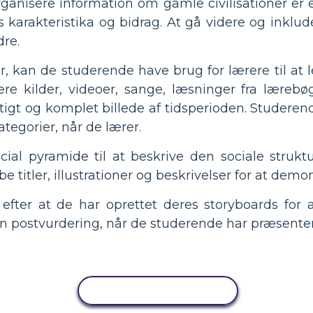
ganisere information om gamle civilisationer er et
karakteristika og bidrag. At gå videre og inklud
dre.
r, kan de studerende have brug for lærere til at 
re kilder, videoer, sange, læsninger fra lærebøg
gtigt og komplet billede af tidsperioden. Studeren
ategorier, når de lærer.
cial pyramide til at beskrive den sociale strukt
titler, illustrationer og beskrivelser for at demon
r at de har oprettet deres storyboards for at
postvurdering, når de studerende har præsenter
KOPIER AKTIVITET