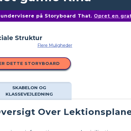
af undervisere på Storyboard That.
Opret en gra
Flere Muligheder
ER DETTE STORYBOARD
SKABELON OG
KLASSEVEJLEDNING
versigt Over Lektionsplan