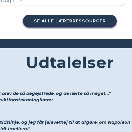
SE ALLE LÆRERRESSOURCER
Udtalelser
 blev de så begejstrede, og de lærte så meget..."
truktionsteknologilærer
idslinje, og jeg får [eleverne] til at afgøre, om Napoleon 
midt imellem."