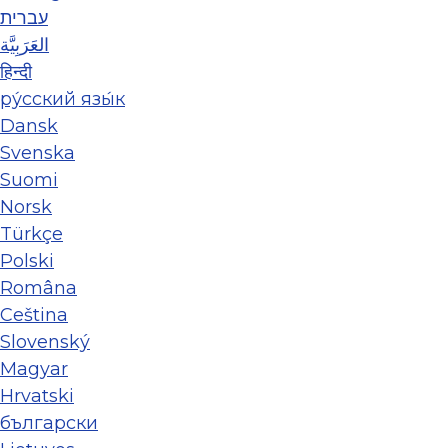
עברית
العَرَبِيَّة
हिन्दी
ру́сский язы́к
Dansk
Svenska
Suomi
Norsk
Türkçe
Polski
Româna
Ceština
Slovenský
Magyar
Hrvatski
български