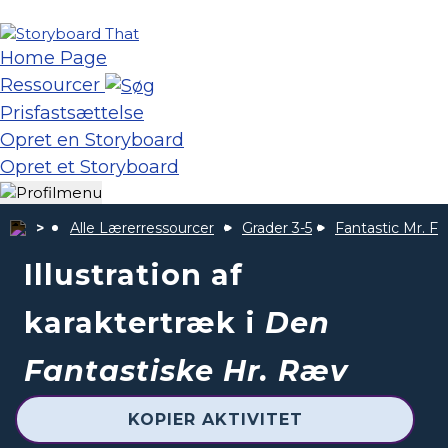
Home Page
Ressourcer
Prisfastsættelse
Opret en Storyboard
Opret et Storyboard
Alle Lærerressourcer
Grader 3-5
Fantastic Mr. Fo
Illustration af
karaktertræk i
Den
Fantastiske Hr. Ræv
KOPIER AKTIVITET