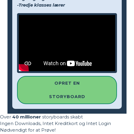
-Tredje klasses lærer
OPRET EN
STORYBOARD
Over
40 millioner
storyboards skabt
Ingen Downloads, Intet Kreditkort og Intet Login
Nødvendigt for at Prøve!