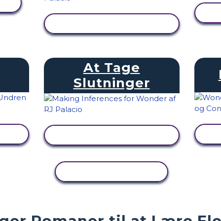
SE AKTIVITET
At Tage
Slutninger
SE AKTIVITET
KOPIER AKTIVITET
er Romaner til at Lære Ele