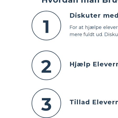
Diskuter med
1
For at hjælpe eleve
mere fuldt ud. Disku
2
Hjælp Elever
3
Tillad Elever