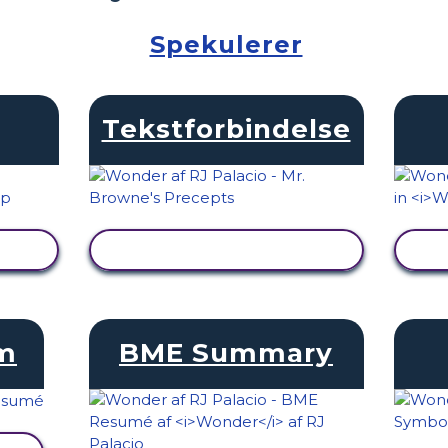
Spekulerer
Tekstforbindelse
SE AKTIVITET
am
BME Summary