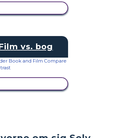
SE AKTIVITET
Film vs. bog
SE AKTIVITET
verne om sig Selv