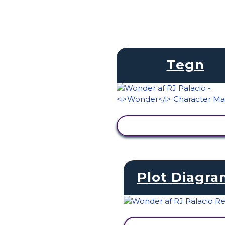
Tegn
SE AKTIVITET
Plot Diagr