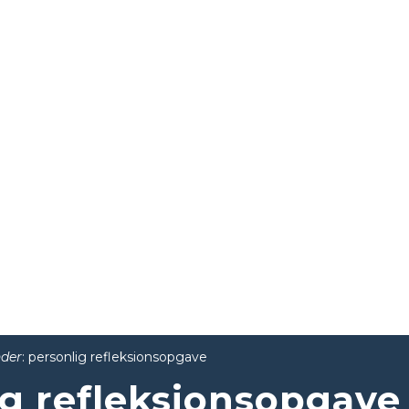
der
: personlig refleksionsopgave
ig refleksionsopgave