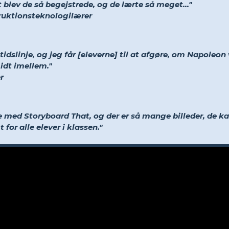
 blev de så begejstrede, og de lærte så meget..."
truktionsteknologilærer
idslinje, og jeg får [eleverne] til at afgøre, om Napoleon 
midt imellem."
r
ve med Storyboard That, og der er så mange billeder, de k
 for alle elever i klassen."