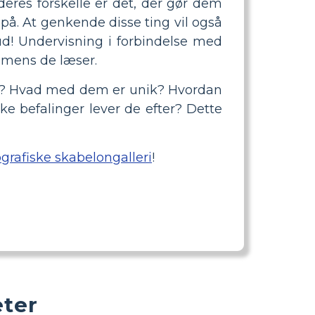
deres forskelle er det, der gør dem
 på. At genkende disse ting vil også
 ud! Undervisning i forbindelse med
, mens de læser.
g ud? Hvad med dem er unik? Hvordan
e befalinger lever de efter? Dette
ografiske skabelongalleri
!
eter