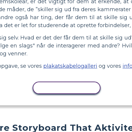
emskoleår, er det vigtigt for dem at erkende, at 
 de måder, de ”skiller sig ud fra deres kammerater
ndre også har ting, der får dem til at skille sig
da det er let for studerende at oprette forbindelser
ig selv. Hvad er det der får dem til at skille si
ge en slags" når de interagerer med andre? Hvilk
 og venner.
 opgave, se vores
plakatskabelogalleri
og vores
inf
KOPIER AKTIVITET
ere Storyboard That Aktivit