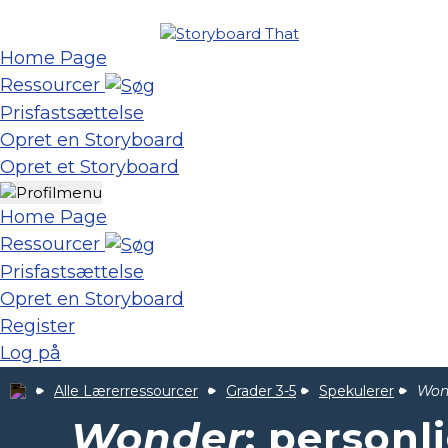
Home Page
Ressourcer
Prisfastsættelse
Opret en Storyboard
Opret et Storyboard
Home Page
Ressourcer
Prisfastsættelse
Opret en Storyboard
Register
Log på
Alle Lærerressourcer
Grader 3-5
Spekulerer
Won
Wonder
: personl