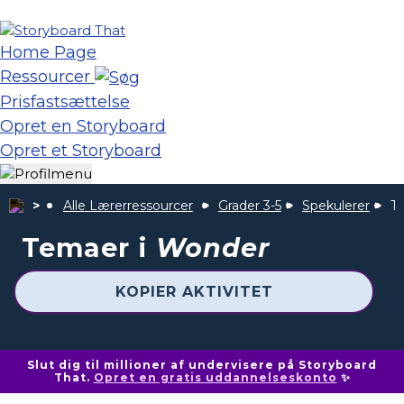
Home Page
Ressourcer
Prisfastsættelse
Opret en Storyboard
Opret et Storyboard
Alle Lærerressourcer
Grader 3-5
Spekulerer
T
Temaer i
Wonder
KOPIER AKTIVITET
Slut dig til millioner af undervisere på Storyboard
That.
Opret en gratis uddannelseskonto
✨