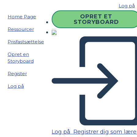
Log på
OPRET ET
Home Page
STORYBOARD
Ressourcer
Prisfastsættelse
Opret en
Storyboard
Register
Log på
Log på
Registrer dig som lære