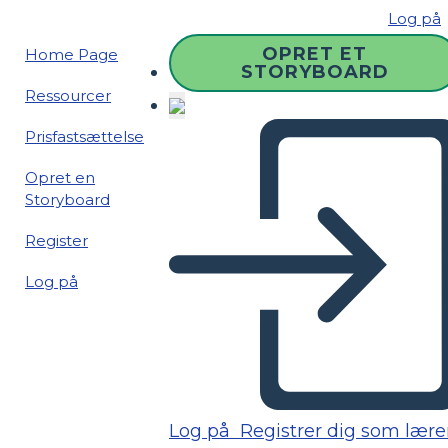
Log på
OPRET ET
Home Page
STORYBOARD
Ressourcer
Prisfastsættelse
Opret en
Storyboard
Register
Log på
Log på
Registrer dig som lære