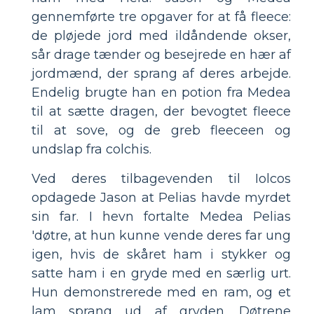
gennemførte tre opgaver for at få fleece:
de pløjede jord med ildåndende okser,
sår drage tænder og besejrede en hær af
jordmænd, der sprang af deres arbejde.
Endelig brugte han en potion fra Medea
til at sætte dragen, der bevogtet fleece
til at sove, og de greb fleeceen og
undslap fra colchis.
Ved deres tilbagevenden til Iolcos
opdagede Jason at Pelias havde myrdet
sin far. I hevn fortalte Medea Pelias
'døtre, at hun kunne vende deres far ung
igen, hvis de skåret ham i stykker og
satte ham i en gryde med en særlig urt.
Hun demonstrerede med en ram, og et
lam sprang ud af gryden. Døtrene